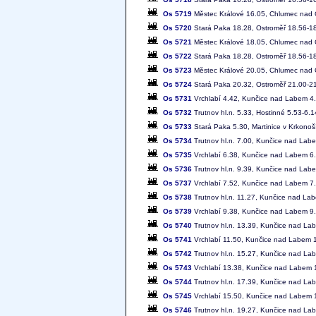
Os 5719
Městec Králové 16.05, Chlumec nad C
Os 5720
Stará Paka 18.28, Ostroměř 18.56-18
Os 5721
Městec Králové 18.05, Chlumec nad C
Os 5722
Stará Paka 18.28, Ostroměř 18.56-18
Os 5723
Městec Králové 20.05, Chlumec nad C
Os 5724
Stará Paka 20.32, Ostroměř 21.00-2
Os 5731
Vrchlabí 4.42, Kunčice nad Labem 4.4
Os 5732
Trutnov hl.n. 5.33, Hostinné 5.53-6.
Os 5733
Stará Paka 5.30, Martinice v Krkonoš
Os 5734
Trutnov hl.n. 7.00, Kunčice nad Labe
Os 5735
Vrchlabí 6.38, Kunčice nad Labem 6.4
Os 5736
Trutnov hl.n. 9.39, Kunčice nad Lab
Os 5737
Vrchlabí 7.52, Kunčice nad Labem 7.5
Os 5738
Trutnov hl.n. 11.27, Kunčice nad Lab
Os 5739
Vrchlabí 9.38, Kunčice nad Labem 9.4
Os 5740
Trutnov hl.n. 13.39, Kunčice nad La
Os 5741
Vrchlabí 11.50, Kunčice nad Labem 11
Os 5742
Trutnov hl.n. 15.27, Kunčice nad La
Os 5743
Vrchlabí 13.38, Kunčice nad Labem 1
Os 5744
Trutnov hl.n. 17.39, Kunčice nad La
Os 5745
Vrchlabí 15.50, Kunčice nad Labem 1
Os 5746
Trutnov hl.n. 19.27, Kunčice nad La