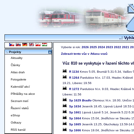
..: Vyhl
Vyberte si rok:
2026
2025
2024
2023
2022
2021
20
:. Projekty
Zobrazit tento vůz v Atlasu vozů
Aktuality
Vůz 810 se vyskytuje v řazení těchto v
Články
R 1134
Krnov 5.05, Bruntál 5.31-5.34, Valšov 
Atlas drah
R 1264
Pardubice hl.n. 17.03, Hradec Králové
Fotogalerie
19.21, Liberec 19.56
Kalendář akcí
R 1272
Pardubice hl.n. 9.03, Hradec Králové h
Přihlášky na akce
Liberec 11.56
Sp 1629
Bradlo
Olomouc hl.n. 18.00, Uničov 
Seznam tratí
Sp 1634
Jeseník 18.45, Lipová Lázně 18.53-
Řazení vlaků
Sp 1661
Lipová Lázně 5.14, Jeseník 5.22-5.30
eShop
Sp 1664
Krnov 15.04, Jindřichov ve Slezsku 1
Odkazy
Sp 1665
Jeseník 13.25, Głuchołazy 13.59-14.0
RSS kanál
Sp 1666
Krnov 19.04, Jindřichov ve Slezsku 1