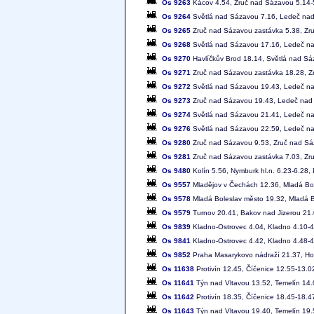
Os 9263
Kácov 4.54, Zruč nad Sázavou 5.14-5
Os 9264
Světlá nad Sázavou 7.16, Ledeč nad
Os 9265
Zruč nad Sázavou zastávka 5.38, Zr
Os 9268
Světlá nad Sázavou 17.16, Ledeč na
Os 9270
Havlíčkův Brod 18.14, Světlá nad S
Os 9271
Zruč nad Sázavou zastávka 18.28, Z
Os 9272
Světlá nad Sázavou 19.43, Ledeč na
Os 9273
Zruč nad Sázavou 19.43, Ledeč nad 
Os 9274
Světlá nad Sázavou 21.41, Ledeč na
Os 9276
Světlá nad Sázavou 22.59, Ledeč n
Os 9280
Zruč nad Sázavou 9.53, Zruč nad Sá
Os 9281
Zruč nad Sázavou zastávka 7.03, Zr
Os 9480
Kolín 5.56, Nymburk hl.n. 6.23-6.28,
Os 9557
Mladějov v Čechách 12.36, Mladá Bole
Os 9578
Mladá Boleslav město 19.32, Mladá Bo
Os 9579
Turnov 20.41, Bakov nad Jizerou 21.0
Os 9839
Kladno-Ostrovec 4.04, Kladno 4.10-4.
Os 9841
Kladno-Ostrovec 4.42, Kladno 4.48-4.
Os 9852
Praha Masarykovo nádraží 21.37, Hos
Os 11638
Protivín 12.45, Číčenice 12.55-13.0
Os 11641
Týn nad Vltavou 13.52, Temelín 14.0
Os 11642
Protivín 18.35, Číčenice 18.45-18.4
Os 11643
Týn nad Vltavou 19.40, Temelín 19.5