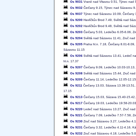
Os 9031
Vrané nad Vltavou 0.51, Týnec nad 
Os 9032
Čerčany 9.15, Týnec nad Sázavou 9
Os 9037
Týnec nad Sázavou 10.09, Čerčany 
Os 9200
Havlíčkův Brod 7.49, Světlá nad Sáz
Os 9202
Havlíčkův Brod 9.48, Světlá nad Sáz
Os 9203
Čerčany 5.03, Ledečko 6.05-6.06, Zr
Os 9204
Světlá nad Sázavou 11.41, Zruč nad
Os 9205
Praha hl.n. 7.18, Čerčany 8.01-8.09
Sázavou 11.15
Os 9206
Světlá nad Sázavou 13.41, Ledeč na
hl.n. 17.37
Os 9207
Čerčany 9.09, Ledečko 10.03-10.13,
Os 9208
Světlá nad Sázavou 15.44, Zruč nad
Os 9209
Čerčany 11.14, Ledečko 12.05-12.15
Os 9211
Čerčany 13.03, Sázava 13.38-13.51, 
17.15
Os 9213
Čerčany 15.03, Sázava 15.40-15.42,
Os 9217
Čerčany 19.03, Ledečko 19.58-20.03
Os 9220
Ledeč nad Sázavou 13.27, Zruč nad 
Os 9221
Čerčany 7.09, Ledečko 7.57-7.58, Z
Os 9230
Zruč nad Sázavou 3.27, Ledečko 4.1
Os 9231
Čerčany 3.32, Ledečko 4.11-4.16, Ká
Os 9232
Zruč nad Sázavou 4.18, Ledečko 5.0