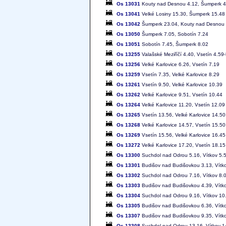
Os 13031
Kouty nad Desnou 4.12, Šumperk 4
Os 13041
Velké Losiny 15.30, Šumperk 15.48
Os 13042
Šumperk 23.04, Kouty nad Desnou
Os 13050
Šumperk 7.05, Sobotín 7.24
Os 13051
Sobotín 7.45, Šumperk 8.02
Os 13255
Valašské Meziříčí 4.40, Vsetín 4.59-
Os 13256
Velké Karlovice 6.26, Vsetín 7.19
Os 13259
Vsetín 7.35, Velké Karlovice 8.29
Os 13261
Vsetín 9.50, Velké Karlovice 10.39
Os 13262
Velké Karlovice 9.51, Vsetín 10.44
Os 13264
Velké Karlovice 11.20, Vsetín 12.09
Os 13265
Vsetín 13.56, Velké Karlovice 14.50
Os 13268
Velké Karlovice 14.57, Vsetín 15.50
Os 13269
Vsetín 15.56, Velké Karlovice 16.45
Os 13272
Velké Karlovice 17.20, Vsetín 18.15
Os 13300
Suchdol nad Odrou 5.16, Vítkov 5.
Os 13301
Budišov nad Budišovkou 3.13, Vítk
Os 13302
Suchdol nad Odrou 7.16, Vítkov 8.
Os 13303
Budišov nad Budišovkou 4.39, Vítk
Os 13304
Suchdol nad Odrou 9.16, Vítkov 10
Os 13305
Budišov nad Budišovkou 6.36, Vítk
Os 13307
Budišov nad Budišovkou 9.35, Vítk
Os 13308
Suchdol nad Odrou 13.16, Vítkov 1