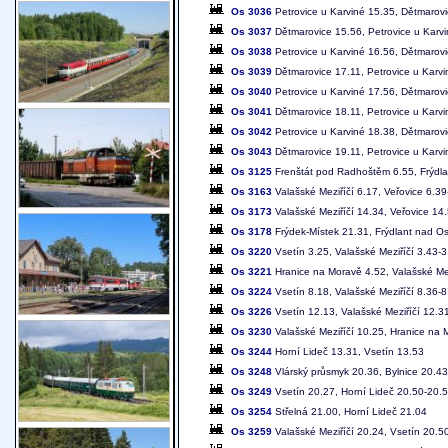
Os 3036
Petrovice u Karviné 15.35, Dětmarov
Os 3037
Dětmarovice 15.56, Petrovice u Karv
Os 3038
Petrovice u Karviné 16.56, Dětmarov
Os 3039
Dětmarovice 17.11, Petrovice u Karvi
Os 3040
Petrovice u Karviné 17.56, Dětmarov
Os 3041
Dětmarovice 18.11, Petrovice u Karvi
Os 3042
Petrovice u Karviné 18.38, Dětmarov
Os 3043
Dětmarovice 19.11, Petrovice u Karvi
Os 3125
Frenštát pod Radhoštěm 6.55, Frýdlan
Os 3163
Valašské Meziříčí 6.17, Veřovice 6.3
Os 3173
Valašské Meziříčí 14.34, Veřovice 14
Os 3178
Frýdek-Místek 21.31, Frýdlant nad Os
Os 3220
Vsetín 3.25, Valašské Meziříčí 3.43-
Os 3221
Hranice na Moravě 4.52, Valašské Mez
Os 3224
Vsetín 8.18, Valašské Meziříčí 8.36-
Os 3226
Vsetín 12.13, Valašské Meziříčí 12.3
Os 3230
Valašské Meziříčí 10.25, Hranice na
Os 3244
Horní Lideč 13.31, Vsetín 13.53
Os 3248
Vlárský průsmyk 20.36, Bylnice 20.43
Os 3249
Vsetín 20.27, Horní Lideč 20.50-20.5
Os 3254
Střelná 21.00, Horní Lideč 21.04
Os 3259
Valašské Meziříčí 20.24, Vsetín 20.5