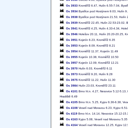
Os 3933
Kroměříž 6.47, Hulín 6.55-7.04, Byst
Os 3934
Bystřice pod Hostýnem 9.03, Hulín 9.
Os 3938
Bystřice pod Hostýnem 21.53, Hulín 2
Os 3939
Kroměříž 22.45, Hulín 22.53-23.02, 
Os 3941
Kroměříž 4.25, Hulín 4.33-4.34, Hole
Os 3946
Holešov 20.11, Hulín 20.20-20.25, K
Os 3951
Kojetín 6.23, Kroměříž 6.35
Os 3953
Kojetín 8.09, Kroměříž 8.21
Os 3954
Kroměříž 11.37, Kojetín 11.49
Os 3955
Kojetín 10.38, Kroměříž 10.50
Os 3957
Kojetín 12.09, Kroměříž 12.21
Os 3970
Hulín 6.03, Kroměříž 6.11
Os 3973
Kroměříž 9.20, Hulín 9.28
Os 3975
Kroměříž 11.22, Hulín 11.30
Os 3984
Hulín 23.03, Kroměříž 23.11
Os 4101
Brno hl.n. 4.27, Nesovice 5.12-5.13,
Hradiště 6.49
Os 4105
Brno hl.n. 5.25, Kyjov 6.36-6.38, Ve
Os 4108
Veselí nad Moravou 6.23, Kyjov 6.51-
Os 4119
Brno hl.n. 14.14, Nesovice 15.12-15.
Os 4163
Kyjov 5.08, Veselí nad Moravou 5.35
Os 4164
Veselí nad Moravou 12.25, Kyjov 12.