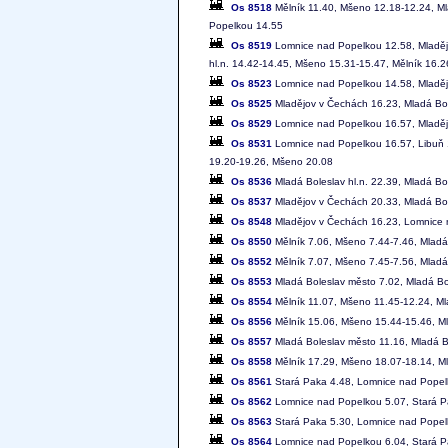
Os 8518
Mělník 11.40, Mšeno 12.18-12.24, Ml
Popelkou 14.55
Os 8519
Lomnice nad Popelkou 12.58, Mladějo
hl.n. 14.42-14.45, Mšeno 15.31-15.47, Mělník 16.2
Os 8523
Lomnice nad Popelkou 14.58, Mladějo
Os 8525
Mladějov v Čechách 16.23, Mladá Bol
Os 8529
Lomnice nad Popelkou 16.57, Mladějo
Os 8531
Lomnice nad Popelkou 16.57, Libuň 1
19.20-19.26, Mšeno 20.08
Os 8536
Mladá Boleslav hl.n. 22.39, Mladá B
Os 8537
Mladějov v Čechách 20.33, Mladá Bol
Os 8548
Mladějov v Čechách 16.23, Lomnice 
Os 8550
Mělník 7.06, Mšeno 7.44-7.46, Mladá 
Os 8552
Mělník 7.07, Mšeno 7.45-7.56, Mladá 
Os 8553
Mladá Boleslav město 7.02, Mladá Bol
Os 8554
Mělník 11.07, Mšeno 11.45-12.24, Ml
Os 8556
Mělník 15.06, Mšeno 15.44-15.46, Ml
Os 8557
Mladá Boleslav město 11.16, Mladá Bo
Os 8558
Mělník 17.29, Mšeno 18.07-18.14, M
Os 8561
Stará Paka 4.48, Lomnice nad Popel
Os 8562
Lomnice nad Popelkou 5.07, Stará P
Os 8563
Stará Paka 5.30, Lomnice nad Popel
Os 8564
Lomnice nad Popelkou 6.04, Stará P