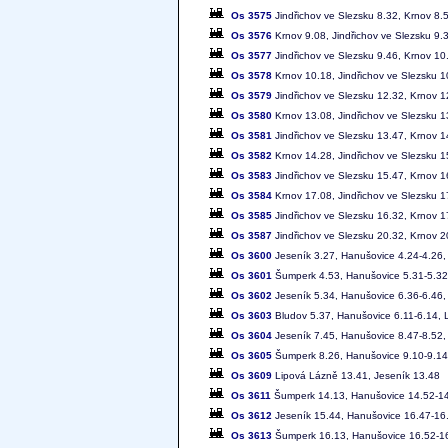
Os 3575
Jindřichov ve Slezsku 8.32, Krnov 8.
Os 3576
Krnov 9.08, Jindřichov ve Slezsku 9.
Os 3577
Jindřichov ve Slezsku 9.46, Krnov 10
Os 3578
Krnov 10.18, Jindřichov ve Slezsku 1
Os 3579
Jindřichov ve Slezsku 12.32, Krnov 1
Os 3580
Krnov 13.08, Jindřichov ve Slezsku 1
Os 3581
Jindřichov ve Slezsku 13.47, Krnov 1
Os 3582
Krnov 14.28, Jindřichov ve Slezsku 1
Os 3583
Jindřichov ve Slezsku 15.47, Krnov 1
Os 3584
Krnov 17.08, Jindřichov ve Slezsku 1
Os 3585
Jindřichov ve Slezsku 16.32, Krnov 1
Os 3587
Jindřichov ve Slezsku 20.32, Krnov 2
Os 3600
Jeseník 3.27, Hanušovice 4.24-4.26
Os 3601
Šumperk 4.53, Hanušovice 5.31-5.32
Os 3602
Jeseník 5.34, Hanušovice 6.36-6.46
Os 3603
Bludov 5.37, Hanušovice 6.11-6.14, 
Os 3604
Jeseník 7.45, Hanušovice 8.47-8.52
Os 3605
Šumperk 8.26, Hanušovice 9.10-9.14
Os 3609
Lipová Lázně 13.41, Jeseník 13.48
Os 3611
Šumperk 14.13, Hanušovice 14.52-14
Os 3612
Jeseník 15.44, Hanušovice 16.47-16
Os 3613
Šumperk 16.13, Hanušovice 16.52-16