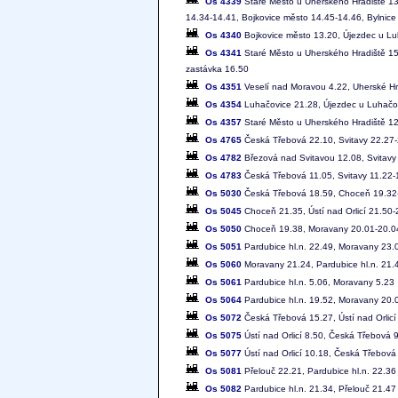
Os 4339
Staré Město u Uherského Hradiště 13
14.34-14.41, Bojkovice město 14.45-14.46, Bylnice
Os 4340
Bojkovice město 13.20, Újezdec u Lu
Os 4341
Staré Město u Uherského Hradiště 15.
zastávka 16.50
Os 4351
Veselí nad Moravou 4.22, Uherské Hr
Os 4354
Luhačovice 21.28, Újezdec u Luhačov
Os 4357
Staré Město u Uherského Hradiště 12
Os 4765
Česká Třebová 22.10, Svitavy 22.27-
Os 4782
Březová nad Svitavou 12.08, Svitavy
Os 4783
Česká Třebová 11.05, Svitavy 11.22-
Os 5030
Česká Třebová 18.59, Choceň 19.32-1
Os 5045
Choceň 21.35, Ústí nad Orlicí 21.50
Os 5050
Choceň 19.38, Moravany 20.01-20.04,
Os 5051
Pardubice hl.n. 22.49, Moravany 23.
Os 5060
Moravany 21.24, Pardubice hl.n. 21.
Os 5061
Pardubice hl.n. 5.06, Moravany 5.23
Os 5064
Pardubice hl.n. 19.52, Moravany 20.0
Os 5072
Česká Třebová 15.27, Ústí nad Orlicí
Os 5075
Ústí nad Orlicí 8.50, Česká Třebová 
Os 5077
Ústí nad Orlicí 10.18, Česká Třebová
Os 5081
Přelouč 22.21, Pardubice hl.n. 22.36
Os 5082
Pardubice hl.n. 21.34, Přelouč 21.47