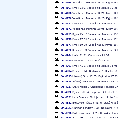
Os 4166
Veselí nad Moravou 14.25, Kyjov 14.
Os 4167
Kyjov 7.07, Veselí nad Moravou 7.35
Os 4168
Veselí nad Moravou 16.25, Kyjov 16.
Os 4170
Veselí nad Moravou 18.25, Kyjov 18.
Os 4171
Kyjov 13.07, Veselí nad Moravou 13.
Os 4172
Veselí nad Moravou 20.05, Kyjov 20.
Os 4173
Kyjov 15.07, Veselí nad Moravou 15.
Os 4175
Kyjov 17.08, Veselí nad Moravou 17.
Os 4177
Kyjov 19.08, Veselí nad Moravou 19.
Os 4179
Kyjov 21.39, Veselí nad Moravou 22.
Os 4244
Hulín 21.21, Otrokovice 21.34
Os 4245
Otrokovice 21.55, Hulín 22.09
Os 4303
Kyjov 4.38, Veselí nad Moravou 5.05-
Os 4304
Bylnice 6.54, Bojkovice 7.30-7.35, U
Os 4315
Uherský Brod 17.05, Bojkovice 17.23
Os 4316
Vlárský průsmyk 17.56, Bylnice 18.0
Os 4317
Staré Město u Uherského Hradiště 17.
Os 4320
Bylnice 20.54, Bojkovice 21.30-21.3
Os 4321
Luhačovice 4.30, Újezdec u Luhačovic
Os 4332
Bojkovice město 6.41, Uherské Hradi
Os 4333
Uherské Hradiště 7.49, Bojkovice 8.3
Os 4336
Bojkovice město 9.20, Uherské Hradi