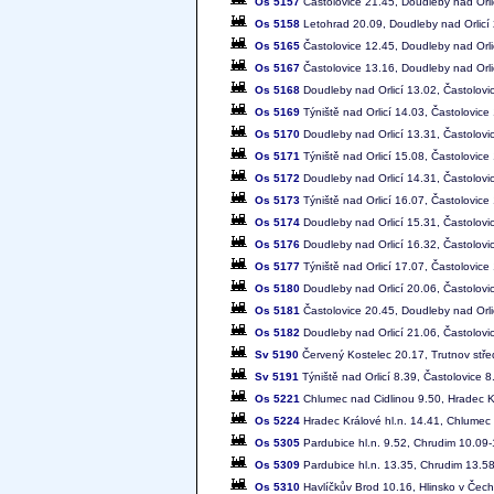
Os 5157
Častolovice 21.45, Doudleby nad Orli
Os 5158
Letohrad 20.09, Doudleby nad Orlicí
Os 5165
Častolovice 12.45, Doudleby nad Orli
Os 5167
Častolovice 13.16, Doudleby nad Orli
Os 5168
Doudleby nad Orlicí 13.02, Častolovi
Os 5169
Týniště nad Orlicí 14.03, Častolovice
Os 5170
Doudleby nad Orlicí 13.31, Častolovic
Os 5171
Týniště nad Orlicí 15.08, Častolovice
Os 5172
Doudleby nad Orlicí 14.31, Častolovic
Os 5173
Týniště nad Orlicí 16.07, Častolovice
Os 5174
Doudleby nad Orlicí 15.31, Častolovic
Os 5176
Doudleby nad Orlicí 16.32, Častolovic
Os 5177
Týniště nad Orlicí 17.07, Častolovice
Os 5180
Doudleby nad Orlicí 20.06, Častolovi
Os 5181
Častolovice 20.45, Doudleby nad Orli
Os 5182
Doudleby nad Orlicí 21.06, Častolovi
Sv 5190
Červený Kostelec 20.17, Trutnov stře
Sv 5191
Týniště nad Orlicí 8.39, Častolovice 8
Os 5221
Chlumec nad Cidlinou 9.50, Hradec Kr
Os 5224
Hradec Králové hl.n. 14.41, Chlumec 
Os 5305
Pardubice hl.n. 9.52, Chrudim 10.09-
Os 5309
Pardubice hl.n. 13.35, Chrudim 13.58
Os 5310
Havlíčkův Brod 10.16, Hlinsko v Čech