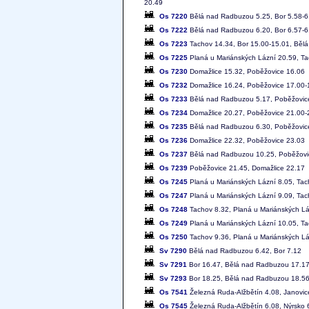
20.49
Os 7220
Bělá nad Radbuzou 5.25, Bor 5.58-6
Os 7222
Bělá nad Radbuzou 6.20, Bor 6.57-6.
Os 7223
Tachov 14.34, Bor 15.00-15.01, Běl
Os 7225
Planá u Mariánských Lázní 20.59, T
Os 7230
Domažlice 15.32, Poběžovice 16.06
Os 7232
Domažlice 16.24, Poběžovice 17.00-
Os 7233
Bělá nad Radbuzou 5.17, Poběžovice
Os 7234
Domažlice 20.27, Poběžovice 21.00-
Os 7235
Bělá nad Radbuzou 6.30, Poběžovice
Os 7236
Domažlice 22.32, Poběžovice 23.03
Os 7237
Bělá nad Radbuzou 10.25, Poběžovic
Os 7239
Poběžovice 21.45, Domažlice 22.17
Os 7245
Planá u Mariánských Lázní 8.05, Tac
Os 7247
Planá u Mariánských Lázní 9.09, Tac
Os 7248
Tachov 8.32, Planá u Mariánských Lá
Os 7249
Planá u Mariánských Lázní 10.05, T
Os 7250
Tachov 9.36, Planá u Mariánských Lá
Sv 7290
Bělá nad Radbuzou 6.42, Bor 7.12
Sv 7291
Bor 16.47, Bělá nad Radbuzou 17.1
Sv 7293
Bor 18.25, Bělá nad Radbuzou 18.5
Os 7541
Železná Ruda-Alžbětín 4.08, Janovic
Os 7545
Železná Ruda-Alžbětín 6.08, Nýrsko 6