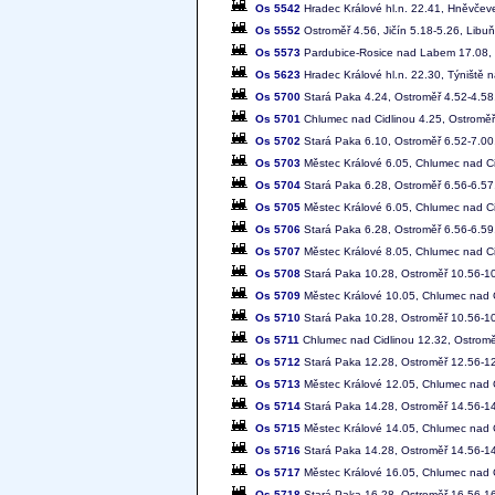
Os 5542
Hradec Králové hl.n. 22.41, Hněvčev
Os 5552
Ostroměř 4.56, Jičín 5.18-5.26, Libu
Os 5573
Pardubice-Rosice nad Labem 17.08, 
Os 5623
Hradec Králové hl.n. 22.30, Týniště n
Os 5700
Stará Paka 4.24, Ostroměř 4.52-4.58
Os 5701
Chlumec nad Cidlinou 4.25, Ostroměř
Os 5702
Stará Paka 6.10, Ostroměř 6.52-7.00
Os 5703
Městec Králové 6.05, Chlumec nad Ci
Os 5704
Stará Paka 6.28, Ostroměř 6.56-6.57
Os 5705
Městec Králové 6.05, Chlumec nad Ci
Os 5706
Stará Paka 6.28, Ostroměř 6.56-6.59
Os 5707
Městec Králové 8.05, Chlumec nad Ci
Os 5708
Stará Paka 10.28, Ostroměř 10.56-10
Os 5709
Městec Králové 10.05, Chlumec nad C
Os 5710
Stará Paka 10.28, Ostroměř 10.56-10
Os 5711
Chlumec nad Cidlinou 12.32, Ostromě
Os 5712
Stará Paka 12.28, Ostroměř 12.56-12
Os 5713
Městec Králové 12.05, Chlumec nad C
Os 5714
Stará Paka 14.28, Ostroměř 14.56-14
Os 5715
Městec Králové 14.05, Chlumec nad C
Os 5716
Stará Paka 14.28, Ostroměř 14.56-14
Os 5717
Městec Králové 16.05, Chlumec nad C
Os 5718
Stará Paka 16.28, Ostroměř 16.56-16