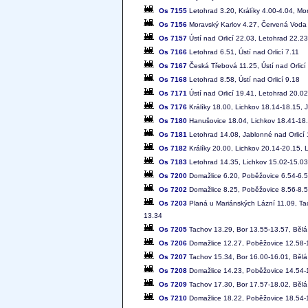
Os 7155
Letohrad 3.20, Králíky 4.00-4.04, Mo
Os 7156
Moravský Karlov 4.27, Červená Voda 4.
Os 7157
Ústí nad Orlicí 22.03, Letohrad 22.23
Os 7166
Letohrad 6.51, Ústí nad Orlicí 7.11
Os 7167
Česká Třebová 11.25, Ústí nad Orlicí
Os 7168
Letohrad 8.58, Ústí nad Orlicí 9.18
Os 7171
Ústí nad Orlicí 19.41, Letohrad 20.0
Os 7176
Králíky 18.00, Lichkov 18.14-18.15, J
Os 7180
Hanušovice 18.04, Lichkov 18.41-18.
Os 7181
Letohrad 14.08, Jablonné nad Orlicí 
Os 7182
Králíky 20.00, Lichkov 20.14-20.15, L
Os 7183
Letohrad 14.35, Lichkov 15.02-15.03
Os 7200
Domažlice 6.20, Poběžovice 6.54-6.5
Os 7202
Domažlice 8.25, Poběžovice 8.56-8.5
Os 7203
Planá u Mariánských Lázní 11.09, Ta
13.34
Os 7205
Tachov 13.29, Bor 13.55-13.57, Běl
Os 7206
Domažlice 12.27, Poběžovice 12.58-
Os 7207
Tachov 15.34, Bor 16.00-16.01, Běl
Os 7208
Domažlice 14.23, Poběžovice 14.54-
Os 7209
Tachov 17.30, Bor 17.57-18.02, Běl
Os 7210
Domažlice 18.22, Poběžovice 18.54-1