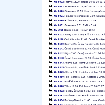
Os 8062
Protivín 16.00, Ražice 16.08-16.09, 
Os 8063
Strakonice 22.38, Ražice 22.53-22.54
Os 8070
Strakonice 13.55, Horažďovice předm
Os 8071
Horažďovice předměstí 7.09, Strakon
Os 8080
Ražice 5.49, Strakonice 6.05
Os 8081
Strakonice 5.31, Ražice 5.46
Sv 8095
Ražice 18.50, Protivín 18.57
Os 8102
Volary 6.40, Černý Kříž 6.47-6.53, K
Os 8116
Český Krumlov 21.01, České Budějov
Os 8140
Kájov 4.27, Český Krumlov 4.33-4.36
Os 8141
České Budějovice 22.45, Český Krum
Os 8142
Kájov 7.06, Český Krumlov 7.13-7.14
Os 8153
České Budějovice 20.10, Český Krum
Os 8343
Jihlava 5.35, Horní Cerekev 6.13-6.1
Os 8345
Čáslav 4.44, Havlíčkův Brod 5.41-6.03
Os 8349
Jihlava 9.52, Kostelec u Jihlavy 10.
Os 8350
Horní Cerekev 8.26, Kostelec u Jihla
Os 8377
Havlíčkův Brod 22.08, Jihlava 22.37-
Os 8378
Tábor 19.16, Pelhřimov 20.16-20.17, 
Os 8382
Počátky-Žirovnice 6.36, Horní Cereke
Os 8383
Pelhřimov 5.29, Horní Cerekev 5.52-6
Os 8384
Počátky-Žirovnice 11.06, Horní Cerek
Os 8401
Ražice 5.13, Písek 5.23-5.24, Branic