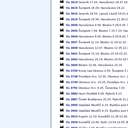
Os 3614
Jeseník 17.44, Hanušovice 18.47-18
Os 3615
Šumperk 18.26, Hanušovice 19.12
Os 3616
Jeseník 18.54, Lipová Lázně 19.01-
Os 3619
Šumperk 20.56, Hanušovice 21.36-21
Os 3650
Hanušovice 4.58, Bludov 5.29-5.35,
Os 3653
Šumperk 7.09, Bludov 7.15-7.23, Ha
Os 3654
Hanušovice 8.06, Bludov 8.35-8.40,
Os 3657
Šumperk 11.14, Bludov 11.19-11.22,
Os 3658
Hanušovice 12.07, Bludov 12.35-12.
Os 3661
Šumperk 15.14, Bludov 15.19-15.22,
Os 3662
Hanušovice 16.19, Bludov 16.52-16.
Os 3665
Bludov 22.46, Hanušovice 23.16
Os 3709
Kouty nad Desnou 4.50, Šumperk 5.27
Os 3748
Prostějov hl.n. 22.30, Olomouc hl.n. 
Os 3749
Olomouc hl.n. 23.33, Prostějov hl.n. 
Sv 3792
Olomouc hl.n. 6.45, Červenka 7.03
Os 3882
Horní Dvořiště 6.06, Rybník 6.13
Os 3887
České Budějovice 20.20, Rybník 21.2
Os 3900
Valašské Meziříčí 4.15, Bystřice pod 
Os 3902
Valašské Meziříčí 6.15, Bystřice pod 
Os 3913
Kojetín 12.23, Kroměříž 12.35-12.46,
Os 3929
Kroměříž 13.46, Hulín 13.54-14.05, 
Os 3930
Osíčko 4.00, Bystřice pod Hostýnem 4