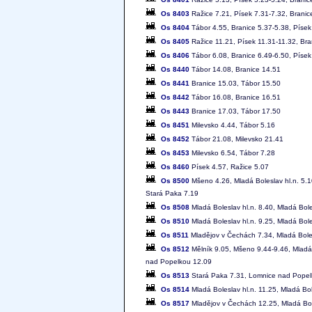
Os 8403
Ražice 7.21, Písek 7.31-7.32, Branic
Os 8404
Tábor 4.55, Branice 5.37-5.38, Písek
Os 8405
Ražice 11.21, Písek 11.31-11.32, Bra
Os 8406
Tábor 6.08, Branice 6.49-6.50, Písek 
Os 8440
Tábor 14.08, Branice 14.51
Os 8441
Branice 15.03, Tábor 15.50
Os 8442
Tábor 16.08, Branice 16.51
Os 8443
Branice 17.03, Tábor 17.50
Os 8451
Milevsko 4.44, Tábor 5.16
Os 8452
Tábor 21.08, Milevsko 21.41
Os 8453
Milevsko 6.54, Tábor 7.28
Os 8460
Písek 4.57, Ražice 5.07
Os 8500
Mšeno 4.26, Mladá Boleslav hl.n. 5.
Stará Paka 7.19
Os 8508
Mladá Boleslav hl.n. 8.40, Mladá Bol
Os 8510
Mladá Boleslav hl.n. 9.25, Mladá Bol
Os 8511
Mladějov v Čechách 7.34, Mladá Boles
Os 8512
Mělník 9.05, Mšeno 9.44-9.46, Mladá
nad Popelkou 12.09
Os 8513
Stará Paka 7.31, Lomnice nad Popelk
Os 8514
Mladá Boleslav hl.n. 11.25, Mladá B
Os 8517
Mladějov v Čechách 12.25, Mladá Bol