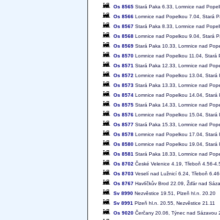
Os 8565
Stará Paka 6.33, Lomnice nad Popel
Os 8566
Lomnice nad Popelkou 7.04, Stará P
Os 8567
Stará Paka 8.33, Lomnice nad Popel
Os 8568
Lomnice nad Popelkou 9.04, Stará P
Os 8569
Stará Paka 10.33, Lomnice nad Pop
Os 8570
Lomnice nad Popelkou 11.04, Stará 
Os 8571
Stará Paka 12.33, Lomnice nad Pop
Os 8572
Lomnice nad Popelkou 13.04, Stará
Os 8573
Stará Paka 13.33, Lomnice nad Pop
Os 8574
Lomnice nad Popelkou 14.04, Stará
Os 8575
Stará Paka 14.33, Lomnice nad Pop
Os 8576
Lomnice nad Popelkou 15.04, Stará
Os 8577
Stará Paka 15.33, Lomnice nad Pop
Os 8578
Lomnice nad Popelkou 17.04, Stará
Os 8580
Lomnice nad Popelkou 19.04, Stará
Os 8581
Stará Paka 18.33, Lomnice nad Pop
Os 8702
České Velenice 4.19, Třeboň 4.56-4.5
Os 8703
Veselí nad Lužnicí 6.24, Třeboň 6.46
Os 8767
Havlíčkův Brod 22.09, Žďár nad Sázav
Sv 8990
Nezvěstice 19.51, Plzeň hl.n. 20.20
Sv 8991
Plzeň hl.n. 20.55, Nezvěstice 21.11
Os 9020
Čerčany 20.06, Týnec nad Sázavou 20