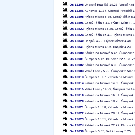
Os 12208
Uherské Hradiště 14.28, Veselí nad
Os 12256
Kunovice 11.37, Uherské Hradiště 1
Os 12805
Frýdek-Místek 5.35, Český Těšín 6.
Os 12806
Český Těšín 6.41, Frýdek-Místek 7.
Os 12823
Frýdek-Místek 14.35, Český Těšín 1
Os 12824
Český Těšín 15.41, Frýdek-Místek 1
Os 12840
Hnojník 4.28, Frýdek-Místek 4.48
Os 12841
Frýdek-Místek 4.05, Hnojník 4.23
Os 13000
Zábřeh na Moravě 5.46, Šumperk 6.0
Os 13001
Šumperk 5.16, Bludov 5.22-5.23, Z
Os 13002
Zábřeh na Moravě 6.33, Šumperk 6
Os 13003
Velké Losiny 5.29, Šumperk 5.50-5.
Os 13013
Šumperk 13.07, Zábřeh na Moravě 
Os 13014
Zábřeh na Moravě 14.50, Šumperk 1
Os 13015
Velké Losiny 14.29, Šumperk 14.47
Os 13016
Zábřeh na Moravě 16.31, Šumperk 1
Os 13020
Zábřeh na Moravě 18.25, Šumperk 
Os 13021
Šumperk 16.50, Zábřeh na Moravě 
Os 13022
Zábřeh na Moravě 20.51, Šumperk 
Os 13023
Šumperk 18.51, Zábřeh na Moravě 
Os 13024
Zábřeh na Moravě 22.29, Bludov 2
Os 13030
Šumperk 5.05, Velké Losiny 5.25