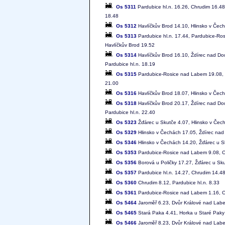
Os 5311
Pardubice hl.n. 16.26, Chrudim 16.48
18.48
Os 5312
Havlíčkův Brod 14.10, Hlinsko v Čech
Os 5313
Pardubice hl.n. 17.44, Pardubice-Ro
Havlíčkův Brod 19.52
Os 5314
Havlíčkův Brod 16.10, Ždírec nad Do
Pardubice hl.n. 18.19
Os 5315
Pardubice-Rosice nad Labem 19.08, C
21.00
Os 5316
Havlíčkův Brod 18.07, Hlinsko v Čech
Os 5318
Havlíčkův Brod 20.17, Ždírec nad Do
Pardubice hl.n. 22.40
Os 5323
Žďárec u Skutče 4.07, Hlinsko v Čech
Os 5329
Hlinsko v Čechách 17.05, Ždírec nad
Os 5346
Hlinsko v Čechách 14.20, Žďárec u Sk
Os 5353
Pardubice-Rosice nad Labem 9.08, Ch
Os 5356
Borová u Poličky 17.27, Žďárec u Sku
Os 5357
Pardubice hl.n. 14.27, Chrudim 14.48
Os 5360
Chrudim 8.12, Pardubice hl.n. 8.33
Os 5361
Pardubice-Rosice nad Labem 1.16, C
Os 5464
Jaroměř 6.23, Dvůr Králové nad Labe
Os 5465
Stará Paka 4.41, Horka u Staré Paky
Os 5466
Jaroměř 8.23, Dvůr Králové nad Labe