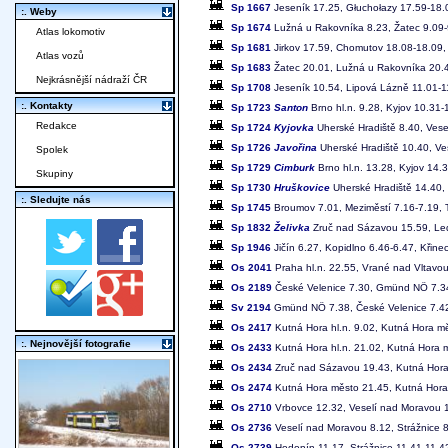
Sp 1667
Jeseník 17.25, Głuchołazy 17.59-18.
:. Weby
Sp 1674
Lužná u Rakovníka 8.23, Žatec 9.09-9
Atlas lokomotiv
Sp 1681
Jirkov 17.59, Chomutov 18.08-18.09,
Atlas vozů
Sp 1683
Žatec 20.01, Lužná u Rakovníka 20.
Nejkrásnější nádraží ČR
Sp 1708
Jeseník 10.54, Lipová Lázně 11.01-1
:. Kontakty
Sp 1723
Santon
Brno hl.n. 9.28, Kyjov 10.31-
Redakce
Sp 1724
Kyjovka
Uherské Hradiště 8.40, Vese
Sp 1726
Javořina
Uherské Hradiště 10.40, Ves
Spolek
Sp 1729
Cimburk
Brno hl.n. 13.28, Kyjov 14.
Skupiny
Sp 1730
Hruškovice
Uherské Hradiště 14.40, 
:. Sledujte nás
Sp 1745
Broumov 7.01, Meziměstí 7.16-7.19, T
Sp 1832
Želivka
Zruč nad Sázavou 15.59, Led
Sp 1946
Jičín 6.27, Kopidlno 6.46-6.47, Křine
Os 2041
Praha hl.n. 22.55, Vrané nad Vltavo
Os 2189
České Velenice 7.30, Gmünd NÖ 7.3
Sv 2194
Gmünd NÖ 7.38, České Velenice 7.4
Os 2417
Kutná Hora hl.n. 9.02, Kutná Hora m
:. Nejnovější fotografie
Os 2433
Kutná Hora hl.n. 21.02, Kutná Hora 
Os 2434
Zruč nad Sázavou 19.43, Kutná Hora 
Os 2474
Kutná Hora město 21.45, Kutná Hora 
Os 2710
Vrbovce 12.32, Veselí nad Moravou 1
Os 2736
Veselí nad Moravou 8.12, Strážnice 
Os 2739
Hodonín 11.17, Strážnice 11.41-11.4