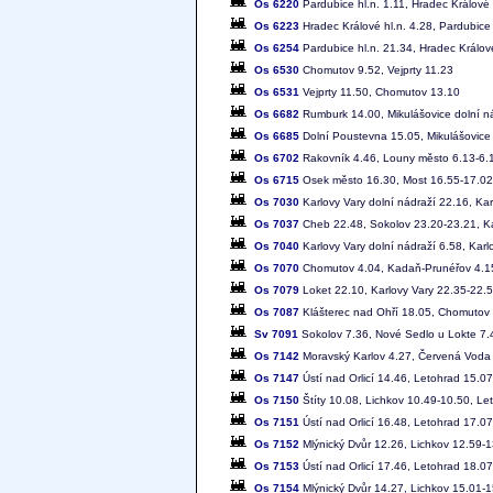
Os 6220
Pardubice hl.n. 1.11, Hradec Králové 
Os 6223
Hradec Králové hl.n. 4.28, Pardubice 
Os 6254
Pardubice hl.n. 21.34, Hradec Králové
Os 6530
Chomutov 9.52, Vejprty 11.23
Os 6531
Vejprty 11.50, Chomutov 13.10
Os 6682
Rumburk 14.00, Mikulášovice dolní n
Os 6685
Dolní Poustevna 15.05, Mikulášovice
Os 6702
Rakovník 4.46, Louny město 6.13-6.1
Os 6715
Osek město 16.30, Most 16.55-17.02
Os 7030
Karlovy Vary dolní nádraží 22.16, Ka
Os 7037
Cheb 22.48, Sokolov 23.20-23.21, Ka
Os 7040
Karlovy Vary dolní nádraží 6.58, Karl
Os 7070
Chomutov 4.04, Kadaň-Prunéřov 4.15-
Os 7079
Loket 22.10, Karlovy Vary 22.35-22.
Os 7087
Klášterec nad Ohří 18.05, Chomutov
Sv 7091
Sokolov 7.36, Nové Sedlo u Lokte 7.
Os 7142
Moravský Karlov 4.27, Červená Voda 4
Os 7147
Ústí nad Orlicí 14.46, Letohrad 15.07
Os 7150
Štíty 10.08, Lichkov 10.49-10.50, Le
Os 7151
Ústí nad Orlicí 16.48, Letohrad 17.0
Os 7152
Mlýnický Dvůr 12.26, Lichkov 12.59-1
Os 7153
Ústí nad Orlicí 17.46, Letohrad 18.0
Os 7154
Mlýnický Dvůr 14.27, Lichkov 15.01-1