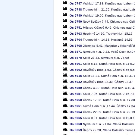
Os 5747
Vrchlabí 17.38, Kunčice nad Labem 1
Os 5748
Trutnov hl.n. 21.25, Kunčice nad Lab
Os 5749
Vrchlabí 19.50, Kunčice nad Labem 1
Os 5750
Nový Bydžov 7.44, Chlumec nad Cidl
Os 5751
Městec Králové 6.45, Chlumec nad Ci
Os 5763
Hostinné 14.59, Trutnov hl.n. 15.17
Os 5764
Trutnov hl.n. 14.38, Hostinné 14.57
Os 5768
Jilemnice 5.41, Martinice v Krkonošíc
Os 5871
Nymburk hl.n. 0.23, Velký Osek 0.40-
Os 5878
Kolín 23.33, Nymburk hl.n. 24.00
Os 5901
Kolín 5.13, Kutná Hora hl.n. 5.24-5.2
Os 5902
Havlíčkův Brod 4.53, Čáslav 5.55-5.56
Os 5915
Kolín 18.21, Kutná Hora hl.n. 18.31
Os 5932
Havlíčkův Brod 22.30, Čáslav 23.37
Os 5950
Čáslav 4.30, Kutná Hora hl.n. 4.40-4.
Os 5951
Kolín 7.05, Kutná Hora hl.n. 7.15-7.1
Os 5960
Čáslav 17.28, Kutná Hora hl.n. 17.38
Os 5961
Kutná Hora hl.n. 17.44, Čáslav 17.54
Os 5964
Čáslav 22.09, Kutná Hora hl.n. 22.19
Os 5965
Kolín 0.01, Kutná Hora hl.n. 0.12-0.1
Os 6058
Nymburk hl.n. 21.04, Mladá Boleslav 
Os 6059
Řepov 22.20, Mladá Boleslav město 22