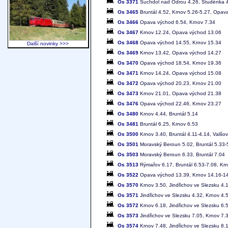
Os 3371
Suchdol nad Odrou 4.26, Studénka 
Os 3465
Bruntál 4.52, Krnov 5.26-5.27, Opav
Os 3466
Opava východ 6.54, Krnov 7.34
Os 3467
Krnov 12.24, Opava východ 13.06
Os 3468
Opava východ 14.55, Krnov 15.34
Další novinky >>>
Os 3469
Krnov 13.42, Opava východ 14.27
Os 3470
Opava východ 18.54, Krnov 19.36
Os 3471
Krnov 14.24, Opava východ 15.08
Os 3472
Opava východ 20.23, Krnov 21.00
Os 3473
Krnov 21.01, Opava východ 21.38
Os 3476
Opava východ 22.46, Krnov 23.27
Os 3480
Krnov 4.44, Bruntál 5.14
Os 3481
Bruntál 6.25, Krnov 6.53
Os 3500
Krnov 3.40, Bruntál 4.11-4.14, Valšo
Os 3501
Moravský Beroun 5.02, Bruntál 5.33-
Os 3503
Moravský Beroun 6.33, Bruntál 7.04
Os 3513
Rýmařov 6.17, Bruntál 6.53-7.08, Kr
Os 3522
Opava východ 13.39, Krnov 14.16-14
Os 3570
Krnov 3.50, Jindřichov ve Slezsku 4.
Os 3571
Jindřichov ve Slezsku 4.32, Krnov 4.
Os 3572
Krnov 6.18, Jindřichov ve Slezsku 6.
Os 3573
Jindřichov ve Slezsku 7.05, Krnov 7.
Os 3574
Krnov 7.48, Jindřichov ve Slezsku 8.