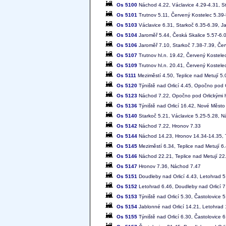
Os 5100
Náchod 4.22, Václavice 4.29-4.31, St
Os 5101
Trutnov 5.11, Červený Kostelec 5.39-
Os 5103
Václavice 6.31, Starkoč 6.35-6.39, J
Os 5104
Jaroměř 5.44, Česká Skalice 5.57-6.0
Os 5106
Jaroměř 7.10, Starkoč 7.38-7.39, Čer
Os 5107
Trutnov hl.n. 19.42, Červený Kostele
Os 5109
Trutnov hl.n. 20.41, Červený Kostele
Os 5111
Meziměstí 4.50, Teplice nad Metují 5.
Os 5120
Týniště nad Orlicí 4.45, Opočno pod O
Os 5123
Náchod 7.22, Opočno pod Orlickými ho
Os 5136
Týniště nad Orlicí 16.42, Nové Město
Os 5140
Starkoč 5.21, Václavice 5.25-5.28, N
Os 5142
Náchod 7.22, Hronov 7.33
Os 5144
Náchod 14.23, Hronov 14.34-14.35, T
Os 5145
Meziměstí 6.34, Teplice nad Metují 6
Os 5146
Náchod 22.21, Teplice nad Metují 22
Os 5147
Hronov 7.36, Náchod 7.47
Os 5151
Doudleby nad Orlicí 4.43, Letohrad 5
Os 5152
Letohrad 6.46, Doudleby nad Orlicí 7.
Os 5153
Týniště nad Orlicí 5.30, Častolovice 
Os 5154
Jablonné nad Orlicí 14.21, Letohrad 1
Os 5155
Týniště nad Orlicí 6.30, Častolovice 