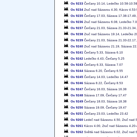
Os 9233
Čerčany 10.14, Ledečko 10.58-10.59
Os 9234
Zruč nad Sázavou 4.30, Kácov 4.53-5
Os 9235
Čerčany 17.03, Sázava 17.38-17.49,
Os 9236
Zruč nad Sázavou 6.08, Ledečko 7.0
Os 9237
Čerčany 21.03, Sázava 21.33-21.34,
Os 9238
Zruč nad Sázavou 19.14, Ledečko 20
Os 9239
Čerčany 21.03, Sázava 21.33-22.17,
Os 9240
Zruč nad Sázavou 21.19, Sázava 22.
Os 9241
Čerčany 5.33, Sázava 6.10
Os 9242
Ledečko 4.43, Čerčany 5.25
Os 9243
Čerčany 6.33, Sázava 7.07
Os 9244
Sázava 6.20, Čerčany 6.55
Os 9245
Čerčany 14.03, Ledečko 14.47
Os 9246
Sázava 8.22, Čerčany 8.53
Os 9247
Čerčany 16.03, Sázava 16.38
Os 9248
Sázava 17.09, Čerčany 17.47
Os 9249
Čerčany 18.03, Sázava 18.38
Os 9250
Sázava 19.09, Čerčany 19.47
Os 9251
Čerčany 23.03, Ledečko 23.42
Os 9260
Ledeč nad Sázavou 4.50, Zruč nad S
Os 9261
Kácov 4.00, Zruč nad Sázavou 4.20-
Os 9262
Světlá nad Sázavou 6.02, Zruč nad 