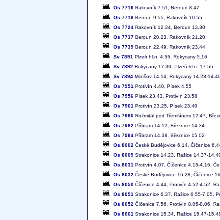
Os 7716
Rakovník 7.51, Beroun 8.47
Os 7719
Beroun 9.55, Rakovník 10.55
Os 7724
Rakovník 12.34, Beroun 13.30
Os 7737
Beroun 20.23, Rakovník 21.20
Os 7739
Beroun 22.49, Rakovník 23.44
Sv 7891
Plzeň hl.n. 4.55, Rokycany 5.16
Sv 7892
Rokycany 17.30, Plzeň hl.n. 17.55
Sv 7894
Mirošov 14.14, Rokycany 14.23-14.40,
Os 7951
Protivín 4.40, Písek 4.55
Os 7956
Písek 23.43, Protivín 23.58
Os 7961
Protivín 23.25, Písek 23.40
Os 7980
Rožmitál pod Třemšínem 12.47, Březn
Os 7982
Příbram 14.12, Březnice 14.34
Os 7984
Příbram 14.38, Březnice 15.02
Os 8002
České Budějovice 6.14, Číčenice 6.44
Os 8009
Strakonice 14.23, Ražice 14.37-14.40
Os 8031
Protivín 4.07, Číčenice 4.15-4.16, Č
Os 8032
České Budějovice 16.28, Číčenice 16.
Os 8050
Číčenice 4.44, Protivín 4.52-4.52, Ra
Os 8051
Strakonice 6.37, Ražice 6.55-7.05, Pr
Os 8052
Číčenice 7.56, Protivín 8.05-8.06, Ra
Os 8061
Strakonice 15.34, Ražice 15.47-15.48