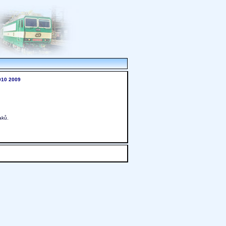
010
2009
aků.