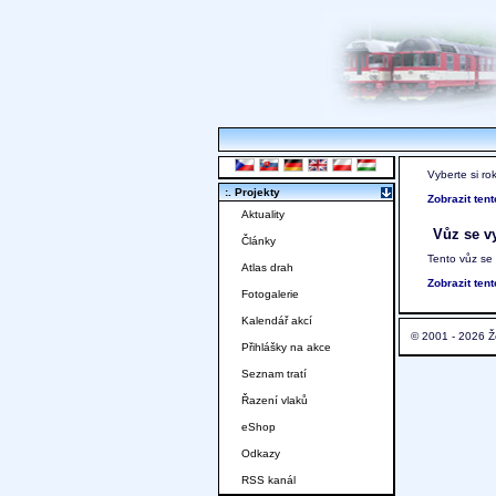
Vyberte si ro
:. Projekty
Zobrazit ten
Aktuality
Vůz se vy
Články
Tento vůz se
Atlas drah
Zobrazit ten
Fotogalerie
Kalendář akcí
© 2001 - 2026 Ž
Přihlášky na akce
Seznam tratí
Řazení vlaků
eShop
Odkazy
RSS kanál