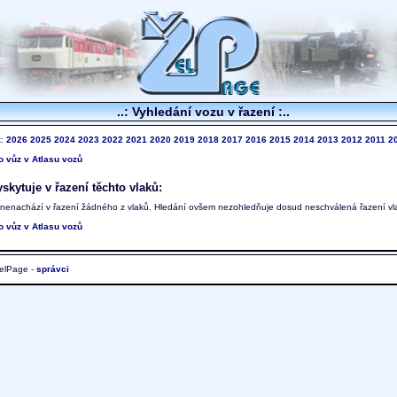
..: Vyhledání vozu v řazení :..
k:
2026
2025
2024
2023
2022
2021
2020
2019
2018
2017
2016
2015
2014
2013
2012
2011
2
to vůz v Atlasu vozů
skytuje v řazení těchto vlaků:
 nenachází v řazení žádného z vlaků. Hledání ovšem nezohledňuje dosud neschválená řazení vl
to vůz v Atlasu vozů
elPage -
správci