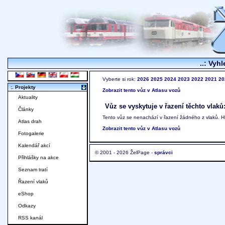
..: Vyhl
Vyberte si rok:
2026
2025
2024
2023
2022
2021
20
:. Projekty
Zobrazit tento vůz v Atlasu vozů
Aktuality
Vůz se vyskytuje v řazení těchto vlaků
Články
Tento vůz se nenachází v řazení žádného z vlaků. 
Atlas drah
Zobrazit tento vůz v Atlasu vozů
Fotogalerie
Kalendář akcí
© 2001 - 2026 ŽelPage -
správci
Přihlášky na akce
Seznam tratí
Řazení vlaků
eShop
Odkazy
RSS kanál