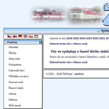
..: Vyhl
Vyberte si rok:
2026
2025
2024
2023
2022
2021
20
:. Projekty
Zobrazit tento vůz v Atlasu vozů
Aktuality
Vůz se vyskytuje v řazení těchto vlaků
Články
Tento vůz se nenachází v řazení žádného z vlaků. 
Atlas drah
Zobrazit tento vůz v Atlasu vozů
Fotogalerie
Kalendář akcí
© 2001 - 2026 ŽelPage -
správci
Přihlášky na akce
Seznam tratí
Řazení vlaků
eShop
Odkazy
RSS kanál