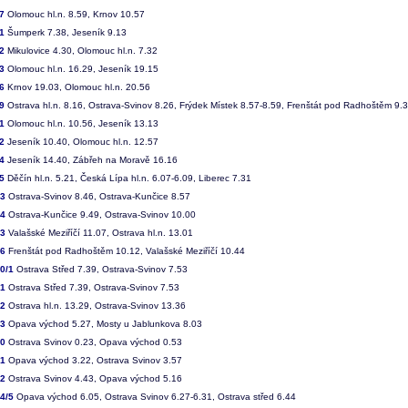
7
Olomouc hl.n. 8.59, Krnov 10.57
1
Šumperk 7.38, Jeseník 9.13
2
Mikulovice 4.30, Olomouc hl.n. 7.32
3
Olomouc hl.n. 16.29, Jeseník 19.15
6
Krnov 19.03, Olomouc hl.n. 20.56
9
Ostrava hl.n. 8.16, Ostrava-Svinov 8.26, Frýdek Místek 8.57-8.59, Frenštát pod Radhoštěm 9.
1
Olomouc hl.n. 10.56, Jeseník 13.13
2
Jeseník 10.40, Olomouc hl.n. 12.57
4
Jeseník 14.40, Zábřeh na Moravě 16.16
5
Děčín hl.n. 5.21, Česká Lípa hl.n. 6.07-6.09, Liberec 7.31
63
Ostrava-Svinov 8.46, Ostrava-Kunčice 8.57
64
Ostrava-Kunčice 9.49, Ostrava-Svinov 10.00
03
Valašské Meziříčí 11.07, Ostrava hl.n. 13.01
66
Frenštát pod Radhoštěm 10.12, Valašské Meziříčí 10.44
0/1
Ostrava Střed 7.39, Ostrava-Svinov 7.53
81
Ostrava Střed 7.39, Ostrava-Svinov 7.53
82
Ostrava hl.n. 13.29, Ostrava-Svinov 13.36
03
Opava východ 5.27, Mosty u Jablunkova 8.03
40
Ostrava Svinov 0.23, Opava východ 0.53
41
Opava východ 3.22, Ostrava Svinov 3.57
42
Ostrava Svinov 4.43, Opava východ 5.16
4/5
Opava východ 6.05, Ostrava Svinov 6.27-6.31, Ostrava střed 6.44