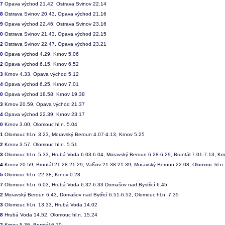
47
Opava východ 21.42, Ostrava Svinov 22.14
48
Ostrava Svinov 20.43, Opava východ 21.16
49
Opava východ 22.46, Ostrava Svinov 23.16
50
Ostrava Svinov 21.43, Opava východ 22.15
52
Ostrava Svinov 22.47, Opava východ 23.21
60
Opava východ 4.29, Krnov 5.06
62
Opava východ 6.15, Krnov 6.52
63
Krnov 4.33, Opava východ 5.12
64
Opava východ 6.25, Krnov 7.01
70
Opava východ 18.58, Krnov 19.38
73
Krnov 20.59, Opava východ 21.37
74
Opava východ 22.39, Krnov 23.17
00
Krnov 3.00, Olomouc hl.n. 5.04
01
Olomouc hl.n. 3.23, Moravský Beroun 4.07-4.13, Krnov 5.25
02
Krnov 3.57, Olomouc hl.n. 5.51
03
Olomouc hl.n. 5.33, Hrubá Voda 6.03-6.04, Moravský Beroun 6.28-6.29, Bruntál 7.01-7.13, Kr
04
Krnov 20.59, Bruntál 21.28-21.29, Valšov 21.38-21.39, Moravský Beroun 22.08, Olomouc hl.n.
05
Olomouc hl.n. 22.38, Krnov 0.28
17
Olomouc hl.n. 6.03, Hrubá Voda 6.32-6.33 Domašov nad Bystřicí 6.45
22
Moravský Beroun 6.43, Domašov nad Bytřicí 6.51-6.52, Olomouc hl.n. 7.35
33
Olomouc hl.n. 13.33, Hrubá Voda 14.02
38
Hrubá Voda 14.52, Olomouc hl.n. 15.24
52
Krnov 5.36, Bruntál 6.10