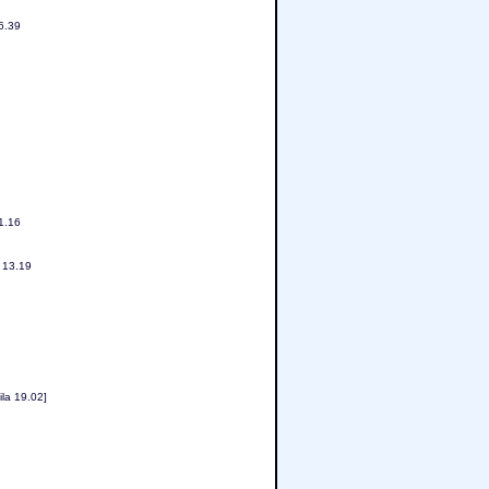
6.39
1.16
 13.19
la 19.02]