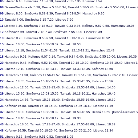
205
Liberec 6.40, Smržovka 7.18-7.19, Tanvald 7.33-7.35, Kořenov 7.54
206
Desná-Riedlova vila 5.30, Desná 5.33-5.34, Tanvald 5.38-5.40, Smržovka 5.55-6.00, Liberec 
209
Liberec 8.00, Smržovka 8.38-8.39, Tanvald 8.53-8.54, Harrachov 9.20
210
Tanvald 7.00, Smržovka 7.15-7.20, Liberec 7.59
11
Liberec 8.40, Smržovka 9.18-9.19, Tanvald 9.33-9.36, Kořenov 9.57-9.58, Harrachov 10.05
212
Kořenov 6.59, Tanvald 7.18-7.40, Smržovka 7.55-8.00, Liberec 8.39
213
Liberec 9.20, Smržovka 9.58-9.59, Tanvald 10.13-10.22, Harrachov 10.52
215
Liberec 10.00, Smržovka 10.38-10.39, Tanvald 10.53
217
Liberec 11.18, Smržovka 11.54-11.59, Tanvald 12.13-12.21, Harrachov 12.49
218
Harrachov 9.01, Kořenov 9.07-9.14, Tanvald 9.34-9.40, Smržovka 9.55-10.00, Liberec 10.39
220
Harrachov 9.46, Kořenov 9.52-10.00, Tanvald 10.18-10.20, Smržovka 10.35-10.40, Liberec 1
221
Liberec 12.40, Smržovka 13.18-13.19, Tanvald 13.33-13.35, Kořenov 13.56
224
Harrachov 11.50, Kořenov 11.56-11.57, Tanvald 12.17-12.20, Smržovka 12.35-12.40, Liberec
227
Liberec 14.35, Smržovka 15.18-15.19, Tanvald 15.33-15.35, Kořenov 15.56
228
Harrachov 12.56, Tanvald 13.23-13.40, Smržovka 13.55-14.00, Liberec 14.50
229
Liberec 15.20, Smržovka 15.58-15.59, Tanvald 16.13-16.21, Harrachov 16.49
234
Harrachov 14.56, Tanvald 15.23-15.40, Smržovka 15.55-16.00, Liberec 16.39
236
Kořenov 16.00, Tanvald 16.18-16.20, Smržovka 16.35-16.40, Liberec 17.19
237
Liberec 18.00, Smržovka 18.38-18.39, Tanvald 18.53-18.55, Desná 18.59, [Desná-Riedlova vi
239
Liberec 18.40, Smržovka 19.18-19.19, Tanvald 19.33
240
Harrachov 16.56, Tanvald 17.23-17.40, Smržovka 17.55-18.00, Liberec 18.39
246
Kořenov 19.59, Tanvald 20.18-20.40, Smržovka 20.55-21.00, Liberec 21.34
251
Liberec 0.15, Smržovka 0.51-0.52, Tanvald 1.05