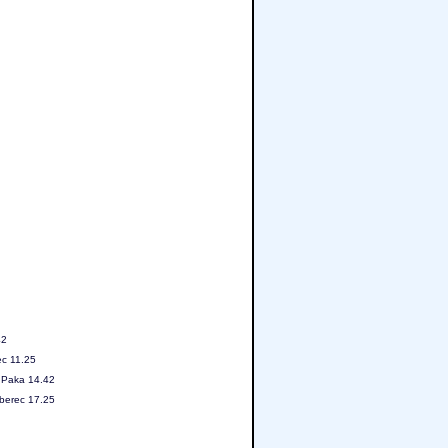
42
ec 11.25
á Paka 14.42
iberec 17.25