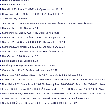
53
Bruntál 6.30, Krnov 7.01
57
Bruntál 11.13, Krnov 11.44-11.46, Opava východ 12.24
62
Opava východ 13.39, Krnov 14.19-14.21, Bruntál 14.57
08
Jeseník 9.35, Ramzová 10.04
09
Šumperk 8.20, Ruda nad Moravou 8.43-8.44, Hanušovice 8.59-9.03, Jeseník 10.08
19
Olomouc hl.n. 6.10, Šumperk 7.36
32
Šumperk 6.58, Uničov 7.36-7.45, Olomouc hl.n. 8.26
41
Olomouc hl.n. 13.45, Uničov 14.29-14.34, Šumperk 15.15
46
Šumperk 20.04, Uničov 20.40-20.41, Olomouc hl.n. 21.18
48
Šumperk 22.06, Uničov 22.42-22.43, Olomouc hl.n. 23.24
57
Šumperk 17.21, Bludov 17.26-17.29, Hanušovice 18.02
62
Hanušovice 18.13, Šumperk 18.51
81
Lipová Lázně 5.10, Jeseník 5.18
58
Bystřice pod Hostýnem 3.20, Olomouc hl.n. 4.20
59
Olomouc hl.n. 21.40, Bystřice pod Hostýnem 22.41
00
Stará Paka 4.19, Železný Brod 4.49-4.57, Turnov 5.15-5.20, Liberec 6.00
03
Liberec 6.31, Turnov 7.20-7.31, Železný Brod 7.48-7.49, Stará Paka 8.23-8.36, Nová Paka 8.
08
Nová Paka 9.07, Stará Paka 9.13-9.30, Železný Brod 10.05-10.06, Turnov 10.25-10.40, Liber
09
Liberec 12.31, Turnov 13.15-13.21, Železný Brod 13.37-13.38, Stará Paka 14.23-14.36, Nov
14
Nová Paka 15.07, Stará Paka 15.13-15.30, Železný Brod 16.05-16.06, Turnov 16.25-16.40, L
15
Liberec 18.31, Turnov 19.15-19.31, Železný Brod 19.48-19.49, Stará Paka 20.23
30
Semily 4.10, Železný Brod 4.16-4.17, Turnov 4.34-4.39, Liberec 5.22