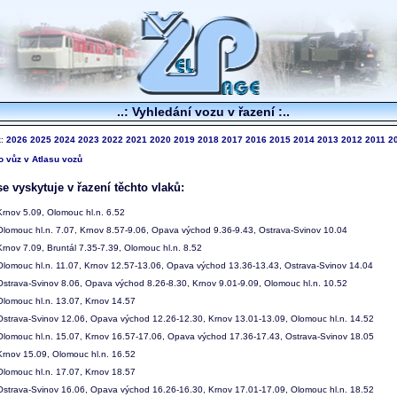
..: Vyhledání vozu v řazení :..
k:
2026
2025
2024
2023
2022
2021
2020
2019
2018
2017
2016
2015
2014
2013
2012
2011
2
to vůz v Atlasu vozů
e vyskytuje v řazení těchto vlaků:
rnov 5.09, Olomouc hl.n. 6.52
lomouc hl.n. 7.07, Krnov 8.57-9.06, Opava východ 9.36-9.43, Ostrava-Svinov 10.04
rnov 7.09, Bruntál 7.35-7.39, Olomouc hl.n. 8.52
lomouc hl.n. 11.07, Krnov 12.57-13.06, Opava východ 13.36-13.43, Ostrava-Svinov 14.04
strava-Svinov 8.06, Opava východ 8.26-8.30, Krnov 9.01-9.09, Olomouc hl.n. 10.52
lomouc hl.n. 13.07, Krnov 14.57
strava-Svinov 12.06, Opava východ 12.26-12.30, Krnov 13.01-13.09, Olomouc hl.n. 14.52
lomouc hl.n. 15.07, Krnov 16.57-17.06, Opava východ 17.36-17.43, Ostrava-Svinov 18.05
rnov 15.09, Olomouc hl.n. 16.52
lomouc hl.n. 17.07, Krnov 18.57
strava-Svinov 16.06, Opava východ 16.26-16.30, Krnov 17.01-17.09, Olomouc hl.n. 18.52