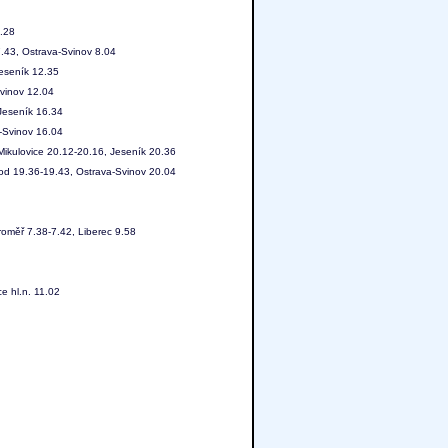
8.28
.43, Ostrava-Svinov 8.04
eseník 12.35
vinov 12.04
Jeseník 16.34
-Svinov 16.04
ikulovice 20.12-20.16, Jeseník 20.36
od 19.36-19.43, Ostrava-Svinov 20.04
roměř 7.38-7.42, Liberec 9.58
e hl.n. 11.02