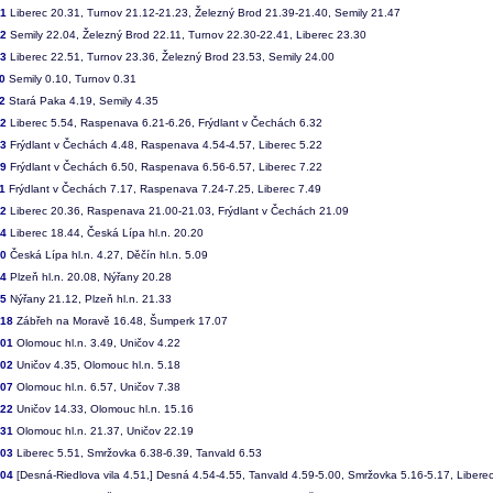
31
Liberec 20.31, Turnov 21.12-21.23, Železný Brod 21.39-21.40, Semily 21.47
32
Semily 22.04, Železný Brod 22.11, Turnov 22.30-22.41, Liberec 23.30
33
Liberec 22.51, Turnov 23.36, Železný Brod 23.53, Semily 24.00
0
Semily 0.10, Turnov 0.31
2
Stará Paka 4.19, Semily 4.35
02
Liberec 5.54, Raspenava 6.21-6.26, Frýdlant v Čechách 6.32
03
Frýdlant v Čechách 4.48, Raspenava 4.54-4.57, Liberec 5.22
09
Frýdlant v Čechách 6.50, Raspenava 6.56-6.57, Liberec 7.22
1
Frýdlant v Čechách 7.17, Raspenava 7.24-7.25, Liberec 7.49
32
Liberec 20.36, Raspenava 21.00-21.03, Frýdlant v Čechách 21.09
14
Liberec 18.44, Česká Lípa hl.n. 20.20
20
Česká Lípa hl.n. 4.27, Děčín hl.n. 5.09
44
Plzeň hl.n. 20.08, Nýřany 20.28
45
Nýřany 21.12, Plzeň hl.n. 21.33
018
Zábřeh na Moravě 16.48, Šumperk 17.07
701
Olomouc hl.n. 3.49, Uničov 4.22
702
Uničov 4.35, Olomouc hl.n. 5.18
707
Olomouc hl.n. 6.57, Uničov 7.38
722
Uničov 14.33, Olomouc hl.n. 15.16
731
Olomouc hl.n. 21.37, Uničov 22.19
203
Liberec 5.51, Smržovka 6.38-6.39, Tanvald 6.53
204
[Desná-Riedlova vila 4.51,] Desná 4.54-4.55, Tanvald 4.59-5.00, Smržovka 5.16-5.17, Libere