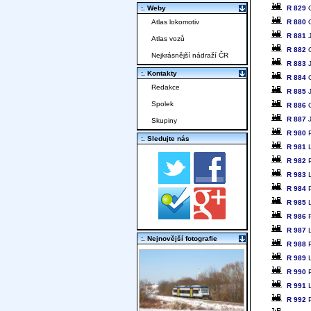
R 829
O
:. Weby
R 880
O
Atlas lokomotiv
R 881
J
Atlas vozů
R 882
O
Nejkrásnější nádraží ČR
R 883
J
:. Kontakty
R 884
O
Redakce
R 885
J
Spolek
R 886
O
R 887
J
Skupiny
R 980
P
:. Sledujte nás
R 981
L
R 982
P
R 983
L
R 984
P
R 985
L
R 986
P
R 987
L
:. Nejnovější fotografie
R 988
P
R 989
L
R 990
P
R 991
L
R 992
P