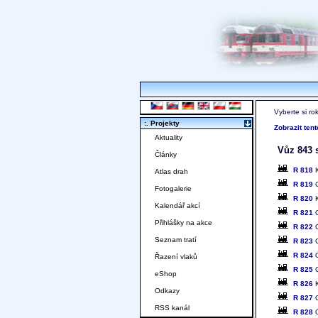
Vyberte si ro
:. Projekty
Zobrazit ten
Aktuality
Vůz 843 s
Články
R 818
K
Atlas drah
R 819
O
Fotogalerie
R 820
K
Kalendář akcí
R 821
O
Přihlášky na akce
R 822
O
Seznam tratí
R 823
O
R 824
O
Řazení vlaků
R 825
O
eShop
R 826
K
Odkazy
R 827
O
RSS kanál
R 828
O