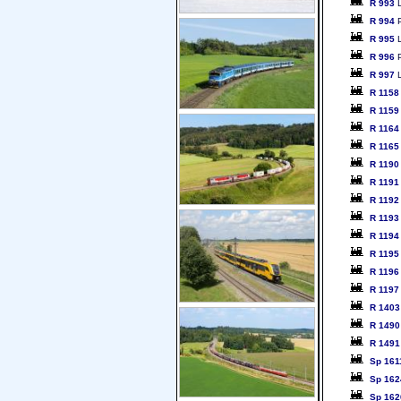
R 993
L
R 994
P
R 995
L
R 996
P
R 997
L
R 1158
R 1159
R 1164
R 1165
R 1190
R 1191
R 1192
R 1193
R 1194
R 1195
R 1196
R 1197
R 1403
R 1490
R 1491
Sp 161
Sp 162
Sp 162