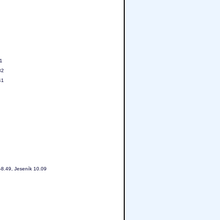
41
32
41
-8.49, Jeseník 10.09