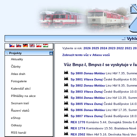
..: Vyhl
Vyberte si rok:
2026
2025
2024
2023
2022
2021
20
:. Projekty
Zobrazit tento vůz v Atlasu vozů
Aktuality
Vůz Bmpz-l, Bmpvz-l se vyskytuje v řa
Články
Sp 3800
Donau Moldau
Linz Hbf 7.35, Summer
Atlas drah
Sp 3801
Vltava Dunaj
České Budějovice 6.00,
Fotogalerie
Sp 3802
Donau Moldau
Linz Hbf 9.35, Summer
Kalendář akcí
Sp 3803
Vltava Dunaj
České Budějovice 10.03
Přihlášky na akce
Sp 3804
Donau Moldau
Linz hbf 13.35, Summe
Seznam tratí
Sp 3805
Vltava Dunaj
České Budějovice 14.03
Sp 3806
Donau Moldau
Linz Hbf 17.35, Summe
Řazení vlaků
Sp 3807
Vltava Dunaj
České Budějovice 18.03
eShop
REX 1770
Komárno 5.44, Dunajská Streda 6.46-
Odkazy
REX 1774
Kvetoslavov 15.50, Bratislava-Nové 
RSS kanál
REX 2502
Wien Hbf 5.16, Devínska Nová Ves 6.