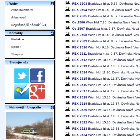
REX 2503
Bratislava hl.st. 5.37, Devínska No
:. Weby
REX 2504
Wien Hbf 6.16, Devínska Nová Ves 7.
Atlas lokomotiv
REX 2505
Bratislava hl.st. 6.37, Devínska No
Atlas vozů
Os 2506
Wien Hbf 7.16, Devínska Nová Ves 8.10
Nejkrásnější nádraží ČR
Os 2507
Bratislava hl.st. 7.37, Devínska Nová
:. Kontakty
REX 2508
Wien Hbf 8.16, Devínska Nová Ves 9.
Redakce
REX 2509
Bratislava hl.st. 8.37, Devínska No
Spolek
REX 2510
Wien Hbf 9.16, Devínska Nová Ves 10
REX 2511
Bratislava hl.st. 9.37, Devínska No
Skupiny
REX 2512
Wien Hbf 10.16, Devínska Nová Ves 1
:. Sledujte nás
REX 2513
Bratislava hl.st. 10.37, Devínska N
REX 2514
Wien Hbf 11.16, Devínska Nová Ves 1
REX 2515
Bratislava hl.st. 11.37, Devínska N
REX 2516
Wien Hbf 12.16, Devínska Nová Ves 1
REX 2517
Bratislava hl.st. 12.37, Devínska N
REX 2518
Wien Hbf 13.16, Devínska Nová Ves 1
REX 2519
Bratislava hl.st. 13.37, Devínska N
:. Nejnovější fotografie
REX 2520
Wien Hbf 14.16,Devínska Nová Ves 15
REX 2521
Bratislava hl.st. 14.37, Devínska N
REX 2522
Wien Hbf 15.16, Devínska Nová Ves 1
REX 2523
Bratislava hl.st. 15.33, Devínska N
REX 2524
Wien Hbf 16.16, Devínska Nová Ves 1