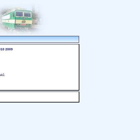
010
2009
aků.