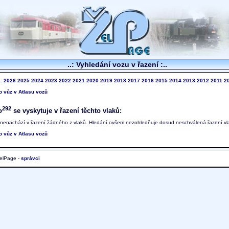
..: Vyhledání vozu v řazení :..
k:
2026
2025
2024
2023
2022
2021
2020
2019
2018
2017
2016
2015
2014
2013
2012
2011
2
to vůz v Atlasu vozů
292
o
se vyskytuje v řazení těchto vlaků:
 nenachází v řazení žádného z vlaků. Hledání ovšem nezohledňuje dosud neschválená řazení vl
to vůz v Atlasu vozů
elPage -
správci