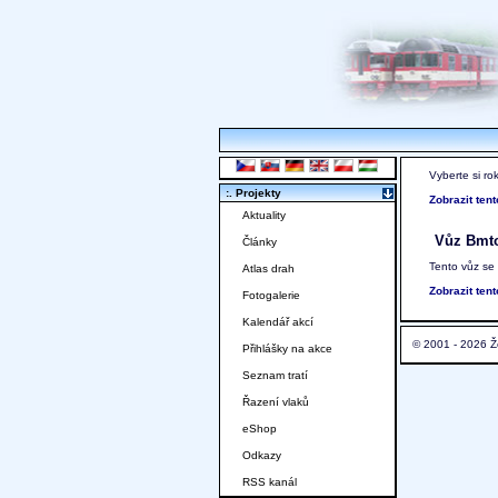
Vyberte si ro
:. Projekty
Zobrazit ten
Aktuality
Vůz Bmt
Články
Tento vůz se
Atlas drah
Zobrazit ten
Fotogalerie
Kalendář akcí
© 2001 - 2026 Ž
Přihlášky na akce
Seznam tratí
Řazení vlaků
eShop
Odkazy
RSS kanál