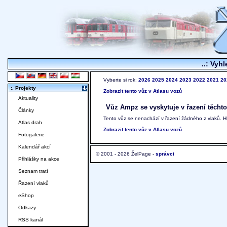
..: Vyhl
Vyberte si rok:
2026
2025
2024
2023
2022
2021
20
:. Projekty
Zobrazit tento vůz v Atlasu vozů
Aktuality
Vůz Ampz se vyskytuje v řazení těchto
Články
Tento vůz se nenachází v řazení žádného z vlaků. 
Atlas drah
Zobrazit tento vůz v Atlasu vozů
Fotogalerie
Kalendář akcí
© 2001 - 2026 ŽelPage -
správci
Přihlášky na akce
Seznam tratí
Řazení vlaků
eShop
Odkazy
RSS kanál