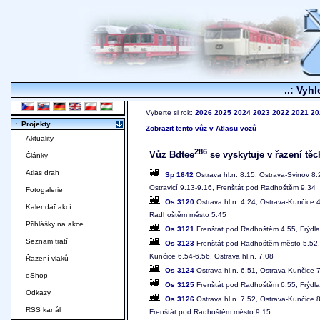
..: Vyhl
Vyberte si rok:
2026
2025
2024
2023
2022
2021
20
:. Projekty
Zobrazit tento vůz v Atlasu vozů
Aktuality
286
Vůz Bdtee
se vyskytuje v řazení těc
Články
Atlas drah
Sp 1642
Ostrava hl.n. 8.15, Ostrava-Svinov 8.
Ostravicí 9.13-9.16, Frenštát pod Radhoštěm 9.34
Fotogalerie
Os 3120
Ostrava hl.n. 4.24, Ostrava-Kunčice 
Kalendář akcí
Radhoštěm město 5.45
Přihlášky na akce
Os 3121
Frenštát pod Radhoštěm 4.55, Frýdlan
Seznam tratí
Os 3123
Frenštát pod Radhoštěm město 5.52, F
Kunčice 6.54-6.56, Ostrava hl.n. 7.08
Řazení vlaků
Os 3124
Ostrava hl.n. 6.51, Ostrava-Kunčice 
eShop
Os 3125
Frenštát pod Radhoštěm 6.55, Frýdlan
Odkazy
Os 3126
Ostrava hl.n. 7.52, Ostrava-Kunčice 8
RSS kanál
Frenštát pod Radhoštěm město 9.15