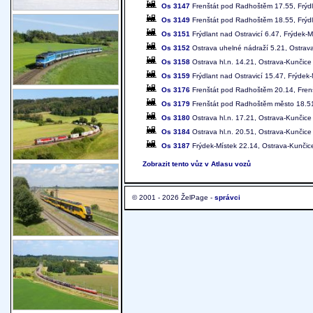
Os 3147
Frenštát pod Radhoštěm 17.55, Frýdla
Os 3149
Frenštát pod Radhoštěm 18.55, Frýdla
Os 3151
Frýdlant nad Ostravicí 6.47, Frýdek-M
Os 3152
Ostrava uhelné nádraží 5.21, Ostrava
Os 3158
Ostrava hl.n. 14.21, Ostrava-Kunčice
Os 3159
Frýdlant nad Ostravicí 15.47, Frýdek
Os 3176
Frenštát pod Radhoštěm 20.14, Fren
Os 3179
Frenštát pod Radhoštěm město 18.51
Os 3180
Ostrava hl.n. 17.21, Ostrava-Kunčice
Os 3184
Ostrava hl.n. 20.51, Ostrava-Kunčice
Os 3187
Frýdek-Místek 22.14, Ostrava-Kunčice
Zobrazit tento vůz v Atlasu vozů
© 2001 - 2026 ŽelPage -
správci