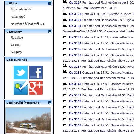
Os 3127
Frenštát pod Radhoštěm město 8.50, F
:. Weby
Kunčice 9.54-9.56, Ostrava hl.n. 10.08
Atlas lokomotiv
Os 3128
Ostrava hl.n. 8.51, Ostrava-Kunčice 
Atlas vozů
Os 3129
Frenštát pod Radhoštěm 9.57, Frýdlan
Nejkrásnější nádraží ČR
Os 3131
Frenštát pod Radhoštěm město 10.50,
Ostrava-Kunčice 11.54-11.56, Ostrava uhelné nádr
:. Kontakty
Os 3132
Ostrava hl.n. 11.51, Ostrava-Kunčice
Redakce
Os 3134
Ostrava hl.n. 12.51, Ostrava-Kunčice
Spolek
Os 3135
Frenštát pod Radhoštěm 12.55, Frýdla
Skupiny
Os 3136
Ostrava hl.n. 13.51, Ostrava-Kunčice
:. Sledujte nás
15.10-15.13, Frenštát pod Radhoštěm město 15.15
Os 3137
Frenštát pod Radhoštěm 13.55, Frýdla
Os 3138
Ostrava hl.n. 14.51, Ostrava-Kunčice
16.10-16.13, Frenštát pod Radhoštěm město 16.15
Os 3140
Ostrava hl.n. 15.51, Ostrava-Kunčice
17.10-17.13, Frenštát pod Radhoštěm město 17.15
Os 3141
Frenštát pod Radhoštěm 14.55, Frýdla
Os 3142
Ostrava hl.n. 16.51, Ostrava-Kunčice
:. Nejnovější fotografie
Os 3143
Frenštát pod Radhoštěm 15.55, Frýdla
Os 3144
Ostrava hl.n. 18.51, Ostrava-Kunčice
Os 3145
Frenštát pod Radhoštěm 16.55, Frýdla
Os 3146
Ostrava hl.n. 19.51, Ostrava-Kunčice
21.10-21.13, Frenštát pod Radhoštěm město 21.15