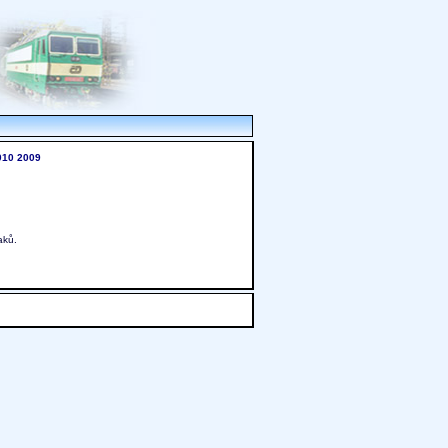
010
2009
aků.