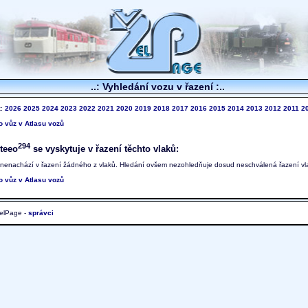
..: Vyhledání vozu v řazení :..
k:
2026
2025
2024
2023
2022
2021
2020
2019
2018
2017
2016
2015
2014
2013
2012
2011
2
to vůz v Atlasu vozů
294
teeo
se vyskytuje v řazení těchto vlaků:
 nenachází v řazení žádného z vlaků. Hledání ovšem nezohledňuje dosud neschválená řazení vl
to vůz v Atlasu vozů
elPage -
správci