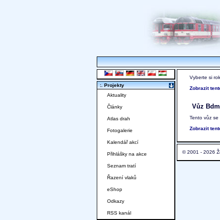
Vyberte si ro
:. Projekty
Zobrazit ten
Aktuality
Vůz Bdm
Články
Tento vůz se
Atlas drah
Zobrazit ten
Fotogalerie
Kalendář akcí
© 2001 - 2026 Ž
Přihlášky na akce
Seznam tratí
Řazení vlaků
eShop
Odkazy
RSS kanál