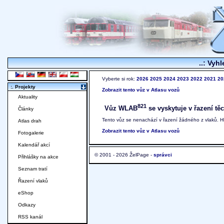
..: Vyhl
Vyberte si rok:
2026
2025
2024
2023
2022
2021
20
:. Projekty
Zobrazit tento vůz v Atlasu vozů
Aktuality
821
Vůz WLAB
se vyskytuje v řazení těc
Články
Tento vůz se nenachází v řazení žádného z vlaků. 
Atlas drah
Zobrazit tento vůz v Atlasu vozů
Fotogalerie
Kalendář akcí
© 2001 - 2026 ŽelPage -
správci
Přihlášky na akce
Seznam tratí
Řazení vlaků
eShop
Odkazy
RSS kanál