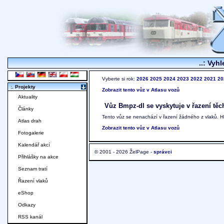
..: Vyhl
Vyberte si rok:
2026
2025
2024
2023
2022
2021
20
:. Projekty
Zobrazit tento vůz v Atlasu vozů
Aktuality
Vůz Bmpz-dl se vyskytuje v řazení těc
Články
Tento vůz se nenachází v řazení žádného z vlaků. 
Atlas drah
Zobrazit tento vůz v Atlasu vozů
Fotogalerie
Kalendář akcí
© 2001 - 2026 ŽelPage -
správci
Přihlášky na akce
Seznam tratí
Řazení vlaků
eShop
Odkazy
RSS kanál