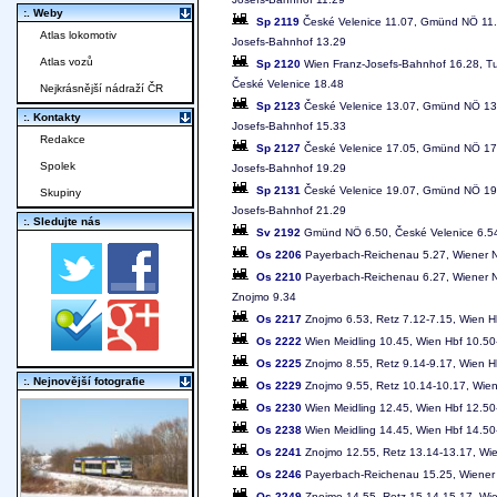
:. Weby
Sp 2119
České Velenice 11.07, Gmünd NÖ 11.11
Atlas lokomotiv
Josefs-Bahnhof 13.29
Atlas vozů
Sp 2120
Wien Franz-Josefs-Bahnhof 16.28, Tu
České Velenice 18.48
Nejkrásnější nádraží ČR
Sp 2123
České Velenice 13.07, Gmünd NÖ 13.1
:. Kontakty
Josefs-Bahnhof 15.33
Redakce
Sp 2127
České Velenice 17.05, Gmünd NÖ 17.0
Spolek
Josefs-Bahnhof 19.29
Sp 2131
České Velenice 19.07, Gmünd NÖ 19.1
Skupiny
Josefs-Bahnhof 21.29
:. Sledujte nás
Sv 2192
Gmünd NÖ 6.50, České Velenice 6.5
Os 2206
Payerbach-Reichenau 5.27, Wiener Ne
Os 2210
Payerbach-Reichenau 6.27, Wiener Neu
Znojmo 9.34
Os 2217
Znojmo 6.53, Retz 7.12-7.15, Wien Hb
Os 2222
Wien Meidling 10.45, Wien Hbf 10.50
Os 2225
Znojmo 8.55, Retz 9.14-9.17, Wien H
:. Nejnovější fotografie
Os 2229
Znojmo 9.55, Retz 10.14-10.17, Wien
Os 2230
Wien Meidling 12.45, Wien Hbf 12.50
Os 2238
Wien Meidling 14.45, Wien Hbf 14.50
Os 2241
Znojmo 12.55, Retz 13.14-13.17, Wie
Os 2246
Payerbach-Reichenau 15.25, Wiener N
Os 2249
Znojmo 14.55, Retz 15.14-15.17, Wie