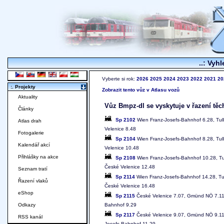
..: Vyhl
Vyberte si rok:
2026
2025
2024
2023
2022
2021
20
:. Projekty
Zobrazit tento vůz v Atlasu vozů
Aktuality
Vůz Bmpz-dl se vyskytuje v řazení těc
Články
Sp 2102
Wien Franz-Josefs-Bahnhof 6.28, Tul
Atlas drah
Velenice 8.48
Fotogalerie
Sp 2104
Wien Franz-Josefs-Bahnhof 8.28, Tul
Kalendář akcí
Velenice 10.48
Přihlášky na akce
Sp 2108
Wien Franz-Josefs-Bahnhof 10.28, Tu
České Velenice 12.48
Seznam tratí
Sp 2114
Wien Franz-Josefs-Bahnhof 14.28, Tu
Řazení vlaků
České Velenice 16.48
eShop
Sp 2115
České Velenice 7.07, Gmünd NÖ 7.11-7
Bahnhof 9.29
Odkazy
Sp 2117
České Velenice 9.07, Gmünd NÖ 9.11-9
RSS kanál
Josefs-Bahnhof 11.29