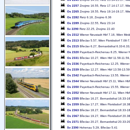
Os 2257
Znojmo 16.55, Retz 17.14-17.17, Wie
Os 2265
Znojmo 18.55, Retz 19.14-19.17, Wie
Os 2282
Retz 6.18, Znojmo 6.36
Os 2289
Znojmo 22.55, Retz 23.14
Sv 2290
Retz 22.25, Znojmo 22.40
Os 2312
Wiener Neustadt Hbf 7.16, Wien Meidl
Os 2313
Břeclav 5.57, Wien Floridsdorf 7.08-
Os 2315
Břeclav 6.27, Bernardsthal 6.33-6.33
Os 2320
Payerbach-Reichenau 8.25, Wiener Ne
Os 2331
Břeclav 10.27, Wien Hbf 11.58-11.59
Os 2336
Payerbach-Reichenau 12.25, Wiener N
Os 2339
Břeclav 12.27, Wien Hbf 13.58-13.59
Os 2342
Payerbach-Reichenau 13.55, Wiener N
Os 2344
Wiener Neustadt Hbf 15.11, Wien Hbf
Os 2350
Payerbach-Reichenau 15.55, Wiener N
Os 2352
Wiener Neustadt Hbf 17.11, Wien Hbf
Os 2355
Břeclav 16.27, Bernardsthal 16.33-1
Os 2359
Břeclav 17.27, Wien Floridsdorf 18.
Os 2363
Břeclav 18.27, Bernardsthal 18.33-1
Os 2367
Břeclav 19.27, Wien Floridsdorf 20.3
Os 2371
Břeclav 20.27, Bernardsthal 20.33-2
Sv 2390
Hohenau 5.29, Břeclav 5.41