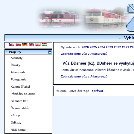
..: Vyhl
Vyberte si rok:
2026
2025
2024
2023
2022
2021
20
:. Projekty
Zobrazit tento vůz v Atlasu vozů
Aktuality
Vůz BDsheer (61), BDsheer se vyskytuje
Články
Tento vůz se nenachází v řazení žádného z vlaků. 
Atlas drah
Zobrazit tento vůz v Atlasu vozů
Fotogalerie
Kalendář akcí
© 2001 - 2026 ŽelPage -
správci
Přihlášky na akce
Seznam tratí
Řazení vlaků
eShop
Odkazy
RSS kanál