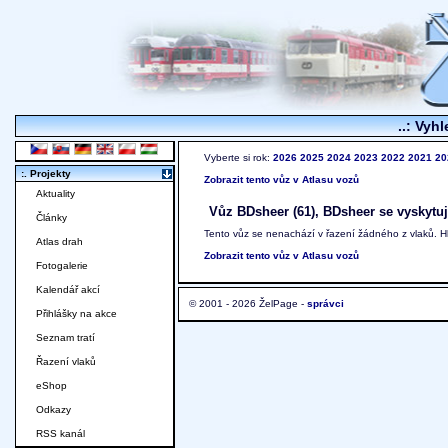
..: Vyhl
Vyberte si rok:
2026
2025
2024
2023
2022
2021
20
:. Projekty
Zobrazit tento vůz v Atlasu vozů
Aktuality
Vůz BDsheer (61), BDsheer se vyskytuje
Články
Tento vůz se nenachází v řazení žádného z vlaků. 
Atlas drah
Zobrazit tento vůz v Atlasu vozů
Fotogalerie
Kalendář akcí
© 2001 - 2026 ŽelPage -
správci
Přihlášky na akce
Seznam tratí
Řazení vlaků
eShop
Odkazy
RSS kanál