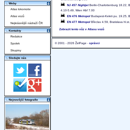
:. Weby
NJ 457
Nightjet
Berlin-Charlottenburg 18.22, 
Atlas lokomotiv
4.10-5.49, Wien Hbf 7.00
EN 476
Metropol
Budapest-Keleti pu. 19.25, Br
Atlas vozů
EN 477
Metropol
Břeclav 4.59, Bratislava hl.s
Nejkrásnější nádraží ČR
Zobrazit tento vůz v Atlasu vozů
:. Kontakty
Redakce
© 2001 - 2026 ŽelPage -
správci
Spolek
Skupiny
:. Sledujte nás
:. Nejnovější fotografie