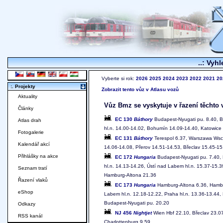
..: Vyhl
Vyberte si rok:
2026
2025
2024
2023
2022
2021
20
:. Projekty
Zobrazit tento vůz v Atlasu vozů
Aktuality
Vůz Bmz se vyskytuje v řazení těchto 
Články
EC 130
Báthory
Budapest-Nyugati pu. 8.40, Br
Atlas drah
hl.n. 14.00-14.02, Bohumín 14.09-14.40, Katowic
Fotogalerie
EC 131
Báthory
Terespol 6.37, Warszawa Wsch
Kalendář akcí
14.06-14.08, Přerov 14.51-14.53, Břeclav 15.45-15.
Přihlášky na akce
EC 172
Hungaria
Budapest-Nyugati pu. 7.40, B
hl.n. 14.13-14.26, Ústí nad Labem hl.n. 15.37-15.3
Seznam tratí
Hamburg-Altona 21.36
Řazení vlaků
EC 173
Hungaria
Hamburg-Altona 6.36, Hamburg
eShop
Labem hl.n. 12.18-12.22, Praha hl.n. 13.36-13.44, P
Budapest-Nyugati pu. 20.20
Odkazy
NJ 456
Nightjet
Wien Hbf 22.10, Břeclav 23.07-
RSS kanál
Charlottenburg 9.59