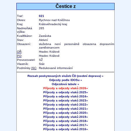
Čestice z
Trať:
021
Okres:
Rychnov nad Kněžnou
Kraj:
Královéhradecký kraj
Nadmořská
265
výška:
Kvalifikátor:
Zastávka
Stav:
Aktivní
Obsazení:
služebna není personálně obsazena dopravním
zaměstnancem
OŘ
:
Hradec Králové
PO
:
Hradec Králové
Provozovatel:
SŽ
Vlastník:
Stát
Podmínky
ISC
:
Redukované informování
Rozsah poskytovaných služeb ČD (osobní doprava) »
Odjezdy podle IDOSu »
Odjezdová tabule »
Příjezdy a odjezdy vlaků 2026»
Příjezdy a odjezdy vlaků 2025»
Příjezdy a odjezdy vlaků 2024»
Příjezdy a odjezdy vlaků 2023»
Příjezdy a odjezdy vlaků 2022»
Příjezdy a odjezdy vlaků 2021»
Příjezdy a odjezdy vlaků 2020»
Příjezdy a odjezdy vlaků 2019»
Příjezdy a odjezdy vlaků 2018»
Příjezdy a odjezdy vlaků 2017»
Příjezdy a odjezdy vlaků 2016»