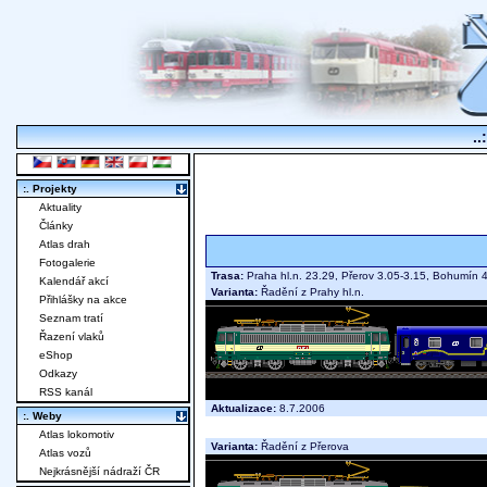
..
:. Projekty
Aktuality
Články
Atlas drah
Fotogalerie
Trasa:
Praha hl.n. 23.29, Přerov 3.05-3.15, Bohumín 4
Kalendář akcí
Varianta:
Řadění z Prahy hl.n.
Přihlášky na akce
Seznam tratí
Řazení vlaků
eShop
Odkazy
RSS kanál
Aktualizace:
8.7.2006
:. Weby
Atlas lokomotiv
Varianta:
Řadění z Přerova
Atlas vozů
Nejkrásnější nádraží ČR