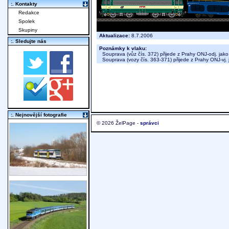
:. Kontakty
Redakce
Spolek
Skupiny
Aktualizace:
8.7.2006
:. Sledujte nás
Poznámky k vlaku:
Souprava (vůz čís. 372) přijede z Prahy ONJ-odj. jak
Souprava (vozy čís. 363-371) přijede z Prahy ONJ-vj.
:. Nejnovější fotografie
© 2026 ŽelPage -
správci