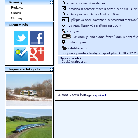
:. Kontakty
- možno zakoupit místenku
Redakce
- povinná rezervace místa k sezení v oddíle Busine
Spolek
- místa pro cestující s dětmi do 10 let
Skupiny
- přeprava spoluzavazadel s povinnou rezervací 
:. Sledujte nás
- ve vlaku řazen vůz s přípojkou 230 V
- tichý oddíl
- ve vlaku je plánováno řazení vozu s bezdráto
- palubní portál
- dětské kino
Souprava přijede z Prahy jih vjezd jako Sv 79 v 12.25
Dopravce vlaku:
České dráhy, a.s.
;
:. Nejnovější fotografie
© 2001 - 2026 ŽelPage -
správci