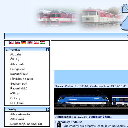
..
:. Projekty
Aktuality
Články
Atlas drah
Fotogalerie
Kalendář akcí
Přihlášky na akce
Seznam tratí
Trasa:
Praha hl.n. 12.44, Pardubice hl.n. 13.39-13.41
Řazení vlaků
eShop
Odkazy
RSS kanál
:. Weby
Atlas lokomotiv
Aktualizace:
11.1.2024 (
Stanislav Šalda
)
Atlas vozů
Poznámky k vlaku:
Nejkrásnější nádraží ČR
- vůz vhodný pro přepravu cestujících na vozíku,