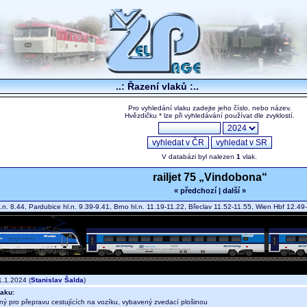
..: Řazení vlaků :..
Pro vyhledání vlaku zadejte jeho číslo, nebo název.
Hvězdičku * lze při vyhledávání používat dle zvyklostí.
V databázi byl nalezen
1
vlak.
railjet 75 „Vindobona“
« předchozí
|
další »
.n. 8.44, Pardubice hl.n. 9.39-9.41, Brno hl.n. 11.19-11.22, Břeclav 11.52-11.55, Wien Hbf 12.
.1.2024 (
Stanislav Šalda
)
aku:
ný pro přepravu cestujících na vozíku, vybavený zvedací plošinou