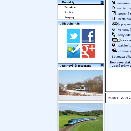
:. Kontakty
- restaurač
Redakce
- možno za
Spolek
- povinná r
Skupiny
- místa pro
:. Sledujte nás
- přeprav
- ve vlaku
- tichý oddí
- ve vl
- palubní p
- dětské 
Souprava přij
Dopravce vlak
České dráhy, a
:. Nejnovější fotografie
© 2001 - 2026 Ž