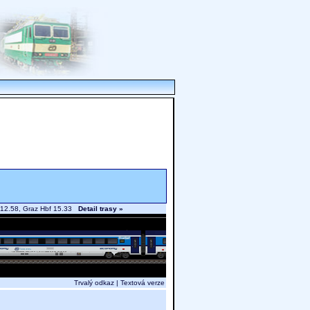
49-12.58, Graz Hbf 15.33
Detail trasy »
Trvalý odkaz
|
Textová verze