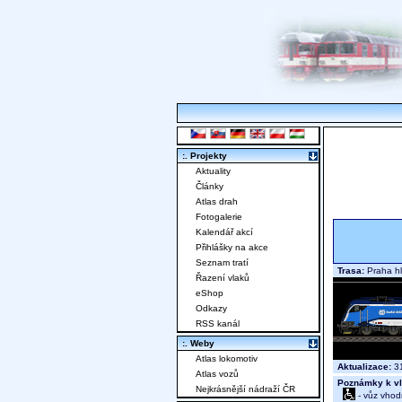
:. Projekty
Aktuality
Články
Atlas drah
Fotogalerie
Kalendář akcí
Přihlášky na akce
Seznam tratí
Trasa:
Praha hl
Řazení vlaků
eShop
Odkazy
RSS kanál
:. Weby
Atlas lokomotiv
Aktualizace:
31
Atlas vozů
Poznámky k vl
Nejkrásnější nádraží ČR
- vůz vhod