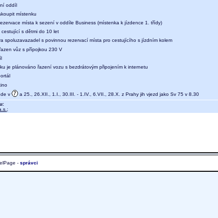
ní oddíl
koupit místenku
ezervace místa k sezení v oddíle Business (místenka k jízdence 1. třídy)
 cestující s dětmi do 10 let
a spoluzavazadel s povinnou rezervací místa pro cestujícího s jízdním kolem
 řazen vůz s přípojkou 230 V
l
aku je plánováno řazení vozu s bezdrátovým připojením k internetu
ortál
kino
ede v
a 25., 26.XII., 1.I., 30.III. - 1.IV., 6.VII., 28.X. z Prahy jih vjezd jako Sv 75 v 8.30
u:
.s.
;
elPage -
správci