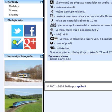
:. Kontakty
- vůz vhodný pro přepravu cestujících na vozíku,
Redakce
- restaurační oddíl
Spolek
- možno zakoupit místenku
Skupiny
- povinná rezervace místa k sezení v oddíle Busine
:. Sledujte nás
- místa pro cestující s dětmi do 10 let
- přeprava spoluzavazadel s povinnou rezervací 
- ve vlaku řazen vůz s přípojkou 230 V
- tichý oddíl
- ve vlaku je plánováno řazení vozu s bezdráto
- palubní portál
- dětské kino
Souprava přijede z Prahy jih vjezd jako Sv 71 ve 4.27
Dopravce vlaku:
:. Nejnovější fotografie
České dráhy, a.s.
;
© 2001 - 2026 ŽelPage -
správci