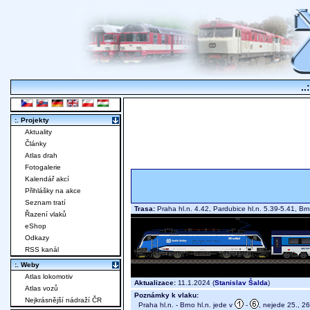
..
:. Projekty
Aktuality
Články
Atlas drah
Fotogalerie
Kalendář akcí
Přihlášky na akce
Seznam tratí
Trasa:
Praha hl.n. 4.42, Pardubice hl.n. 5.39-5.41, Br
Řazení vlaků
eShop
Odkazy
RSS kanál
:. Weby
Atlas lokomotiv
Aktualizace:
11.1.2024 (
Stanislav Šalda
)
Atlas vozů
Poznámky k vlaku:
Nejkrásnější nádraží ČR
Praha hl.n. - Brno hl.n. jede v
-
, nejede 25., 26.X