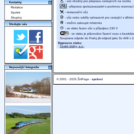
- vůz vhodný pro přepravu cestujících na vozíku
:. Kontakty
- přeprava spoluzavazadel s povinnou rezervací 
Redakce
- restaurační vůz
Spolek
- vůz nebo oddíly vyhrazené pro cestující s dětmi 
Skupiny
- možno zakoupit místenku
:. Sledujte nás
- ve vlaku řazen vůz s přípojkou 230 V
- ve vlaku je plánováno řazení vozu s bezdráto
Souprava odjede do Prahy jih-odjezd jako Sv 449 v 
Dopravce vlaku:
České dráhy, a.s.
;
:. Nejnovější fotografie
© 2001 - 2026 ŽelPage -
správci