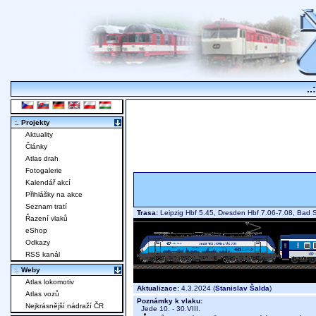
..
:. Projekty
Aktuality
Články
Atlas drah
Fotogalerie
Kalendář akcí
Přihlášky na akce
Seznam tratí
Trasa:
Leipzig Hbf 5.45, Dresden Hbf 7.06-7.08, Bad S
Řazení vlaků
eShop
Odkazy
RSS kanál
:. Weby
Atlas lokomotiv
Aktualizace:
4.3.2024 (
Stanislav Šalda
)
Atlas vozů
Poznámky k vlaku:
Nejkrásnější nádraží ČR
Jede 10. - 30.VIII.