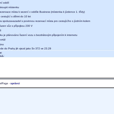
ní oddíl
koupit místenku
ezervace místa k sezení v oddíle Business (místenka k jízdence 1. třídy)
 cestující s dětmi do 10 let
a spoluzavazadel s povinnou rezervací místa pro cestujícího s jízdním kolem
 řazen vůz s přípojkou 230 V
l
aku je plánováno řazení vozu s bezdrátovým připojením k internetu
ortál
kino
e do Prahy jih vjezd jako Sv 372 ve 23.29
u:
.s.
;
elPage -
správci