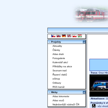
:. Projekty
Aktuality
Články
Atlas drah
Fotogalerie
Kalendář akcí
Přihlášky na akce
Seznam tratí
Trasa:
Graz Hbf
Řazení vlaků
eShop
Odkazy
RSS kanál
:. Weby
Atlas lokomotiv
Aktualizace:
11
Atlas vozů
Poznámky k vl
Nejkrásnější nádraží ČR
- vůz vhod