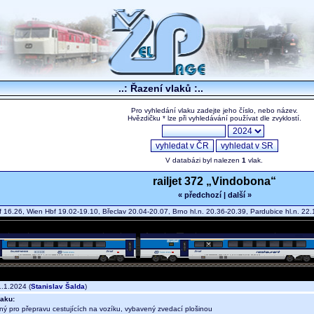
..: Řazení vlaků :..
Pro vyhledání vlaku zadejte jeho číslo, nebo název.
Hvězdičku * lze při vyhledávání používat dle zvyklostí.
V databázi byl nalezen
1
vlak.
railjet 372 „Vindobona“
« předchozí
|
další »
 16.26, Wien Hbf 19.02-19.10, Břeclav 20.04-20.07, Brno hl.n. 20.36-20.39, Pardubice hl.n. 22
.1.2024 (
Stanislav Šalda
)
aku:
ný pro přepravu cestujících na vozíku, vybavený zvedací plošinou