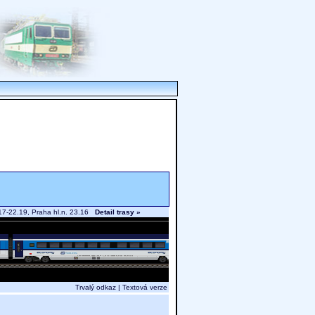
.17-22.19, Praha hl.n. 23.16
Detail trasy »
Trvalý odkaz
|
Textová verze