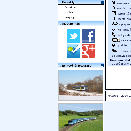
:. Kontakty
- restaurač
Redakce
- možno za
Spolek
- povinná r
Skupiny
- místa pro
:. Sledujte nás
- přeprav
- ve vlaku
- tichý oddí
- ve vl
- palubní p
- dětské 
Souprava odjed
Dopravce vlak
České dráhy, a
:. Nejnovější fotografie
© 2001 - 2026 Ž