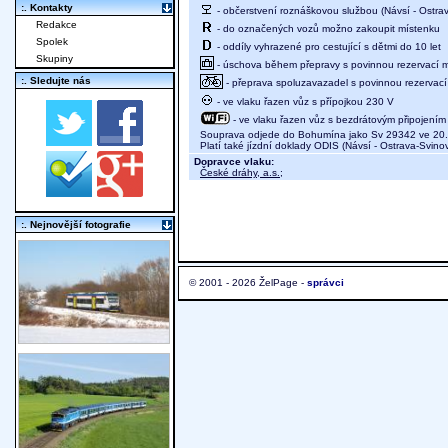
:. Kontakty
- občerstvení roznáškovou službou (Návsí - Ostra
Redakce
- do označených vozů možno zakoupit místenku
Spolek
- oddíly vyhrazené pro cestující s dětmi do 10 let
Skupiny
- úschova během přepravy s povinnou rezervací mí
:. Sledujte nás
- přeprava spoluzavazadel s povinnou rezervací 
- ve vlaku řazen vůz s přípojkou 230 V
- ve vlaku řazen vůz s bezdrátovým připojením 
Souprava odjede do Bohumína jako Sv 29342 ve 20
Platí také jízdní doklady ODIS (Návsí - Ostrava-Svino
Dopravce vlaku:
České dráhy, a.s.
;
:. Nejnovější fotografie
© 2001 - 2026 ŽelPage -
správci