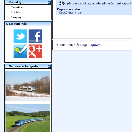
:. Kontakty
- přeprava spoluzavazadel (do vyčerpání kapacit
Redakce
Dopravce vlaku:
Spolek
České dráhy, a.s.
;
Skupiny
:. Sledujte nás
© 2001 - 2026 ŽelPage -
správci
:. Nejnovější fotografie