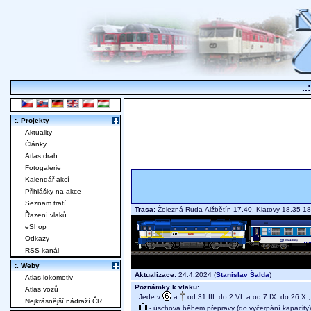
..
:. Projekty
Aktuality
Články
Atlas drah
Fotogalerie
Kalendář akcí
Přihlášky na akce
Seznam tratí
Trasa:
Železná Ruda-Alžbětín 17.40, Klatovy 18.35-18
Řazení vlaků
eShop
Odkazy
RSS kanál
:. Weby
Aktualizace:
24.4.2024 (
Stanislav Šalda
)
Atlas lokomotiv
Poznámky k vlaku:
Atlas vozů
Jede v
a
od 31.III. do 2.VI. a od 7.IX. do 26.X.
Nejkrásnější nádraží ČR
- úschova během přepravy (do vyčerpání kapacity)