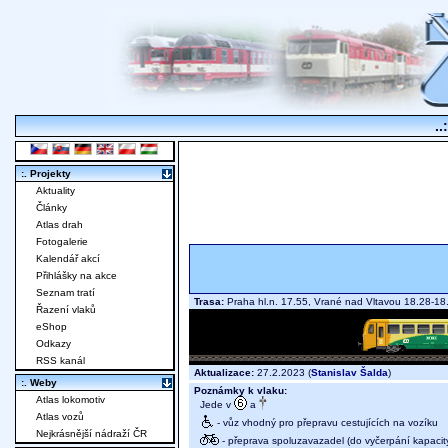
..
:. Projekty
Aktuality
Články
Atlas drah
Fotogalerie
Kalendář akcí
Přihlášky na akce
Seznam tratí
Trasa:
Praha hl.n. 17.55, Vrané nad Vltavou 18.28-
Řazení vlaků
eShop
Odkazy
RSS kanál
Aktualizace:
27.2.2023 (
Stanislav Šalda
)
:. Weby
Poznámky k vlaku:
Atlas lokomotiv
Jede v
a
Atlas vozů
- vůz vhodný pro přepravu cestujících na vozíku
Nejkrásnější nádraží ČR
- přeprava spoluzavazadel (do vyčerpání kapacit