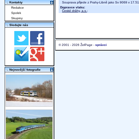
Souprava přijede z Prahy-Libně jako Sv 9069 v 17.51
:. Kontakty
Dopravce vlaku:
Redakce
České dráhy, a.s.
;
Spolek
Skupiny
:. Sledujte nás
© 2001 - 2026 ŽelPage -
správci
:. Nejnovější fotografie