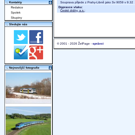
Souprava přijede z Prahy-Libně jako Sv 9059 v 9.32
:. Kontakty
Dopravce vlaku:
Redakce
České dráhy, a.s.
;
Spolek
Skupiny
:. Sledujte nás
© 2001 - 2026 ŽelPage -
správci
:. Nejnovější fotografie