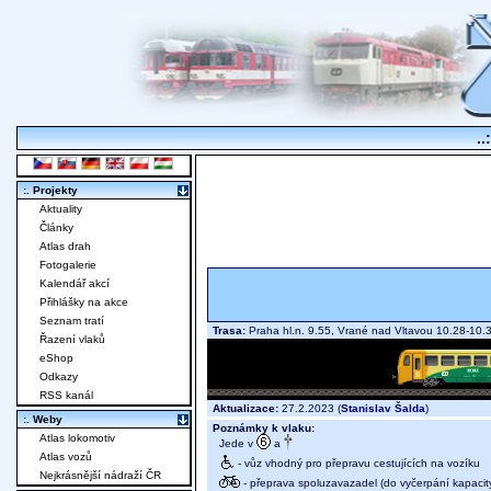
..
:. Projekty
Aktuality
Články
Atlas drah
Fotogalerie
Kalendář akcí
Přihlášky na akce
Seznam tratí
Trasa:
Praha hl.n. 9.55, Vrané nad Vltavou 10.28-10
Řazení vlaků
eShop
Odkazy
RSS kanál
Aktualizace:
27.2.2023 (
Stanislav Šalda
)
:. Weby
Poznámky k vlaku:
Atlas lokomotiv
Jede v
a
Atlas vozů
- vůz vhodný pro přepravu cestujících na vozíku
Nejkrásnější nádraží ČR
- přeprava spoluzavazadel (do vyčerpání kapacit