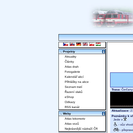
:. Projekty
Aktuality
Články
Atlas drah
Fotogalerie
Kalendář akcí
Přihlášky na akce
Seznam tratí
Trasa:
Čerčany
Řazení vlaků
eShop
Odkazy
RSS kanál
Aktualizace:
27
:. Weby
Poznámky k vl
Atlas lokomotiv
Jede v
Atlas vozů
- vůz vhod
Nejkrásnější nádraží ČR
- přeprav