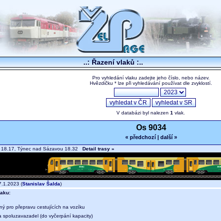
..: Řazení vlaků :..
Pro vyhledání vlaku zadejte jeho číslo, nebo název.
Hvězdičku * lze při vyhledávání používat dle zvyklostí.
V databázi byl nalezen
1
vlak.
Os 9034
« předchozí
|
další »
 18.17, Týnec nad Sázavou 18.32
Detail trasy »
.1.2023 (
Stanislav Šalda
)
aku:
ný pro přepravu cestujících na vozíku
a spoluzavazadel (do vyčerpání kapacity)