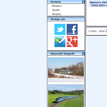
:. Kontakty
Dopravce vlak
České dráhy, a
Redakce
Spolek
Skupiny
:. Sledujte nás
© 2001 - 2026 Ž
:. Nejnovější fotografie