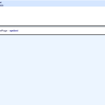
u:
.s.
;
elPage -
správci