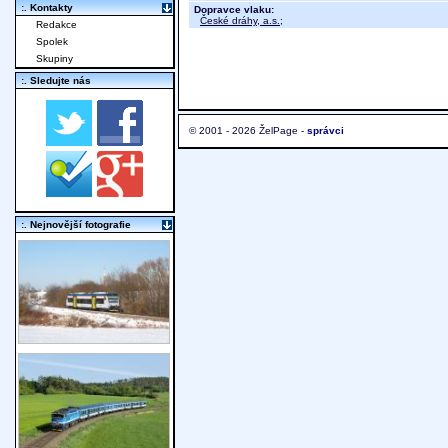
:. Kontakty
Dopravce vlaku:
České dráhy, a.s.
;
Redakce
Spolek
Skupiny
:. Sledujte nás
© 2001 - 2026 ŽelPage -
správci
:. Nejnovější fotografie