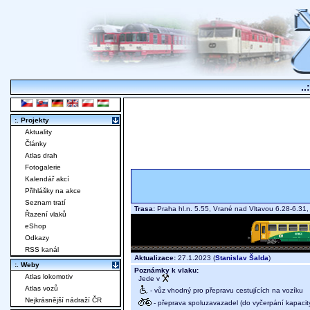
..
:. Projekty
Aktuality
Články
Atlas drah
Fotogalerie
Kalendář akcí
Přihlášky na akce
Seznam tratí
Trasa:
Praha hl.n. 5.55, Vrané nad Vltavou 6.28-6.3
Řazení vlaků
eShop
Odkazy
RSS kanál
Aktualizace:
27.1.2023 (
Stanislav Šalda
)
:. Weby
Poznámky k vlaku:
Atlas lokomotiv
Jede v
Atlas vozů
- vůz vhodný pro přepravu cestujících na vozíku
Nejkrásnější nádraží ČR
- přeprava spoluzavazadel (do vyčerpání kapacit