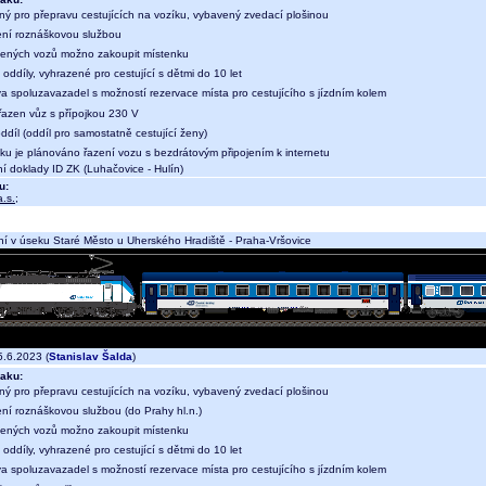
ný pro přepravu cestujících na vozíku, vybavený zvedací plošinou
ení roznáškovou službou
ených vozů možno zakoupit místenku
oddíly, vyhrazené pro cestující s dětmi do 10 let
a spoluzavazadel s možností rezervace místa pro cestujícího s jízdním kolem
 řazen vůz s přípojkou 230 V
díl (oddíl pro samostatně cestující ženy)
aku je plánováno řazení vozu s bezdrátovým připojením k internetu
ní doklady ID ZK (Luhačovice - Hulín)
u:
.s.
;
í v úseku Staré Město u Uherského Hradiště - Praha-Vršovice
.6.2023 (
Stanislav Šalda
)
aku:
ný pro přepravu cestujících na vozíku, vybavený zvedací plošinou
ení roznáškovou službou (do Prahy hl.n.)
ených vozů možno zakoupit místenku
oddíly, vyhrazené pro cestující s dětmi do 10 let
a spoluzavazadel s možností rezervace místa pro cestujícího s jízdním kolem