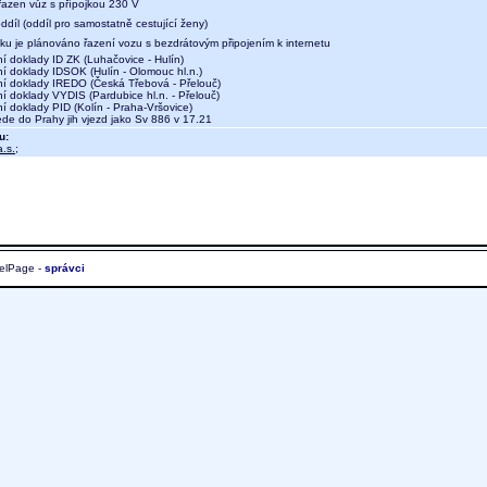
 řazen vůz s přípojkou 230 V
díl (oddíl pro samostatně cestující ženy)
aku je plánováno řazení vozu s bezdrátovým připojením k internetu
ní doklady ID ZK (Luhačovice - Hulín)
ní doklady IDSOK (Hulín - Olomouc hl.n.)
dní doklady IREDO (Česká Třebová - Přelouč)
ní doklady VYDIS (Pardubice hl.n. - Přelouč)
ní doklady PID (Kolín - Praha-Vršovice)
e do Prahy jih vjezd jako Sv 886 v 17.21
u:
.s.
;
elPage -
správci