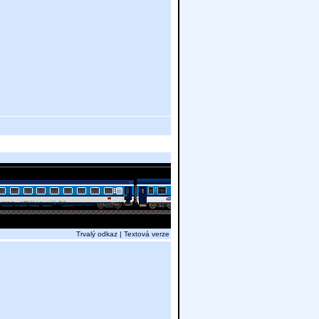
Trvalý odkaz
|
Textová verze