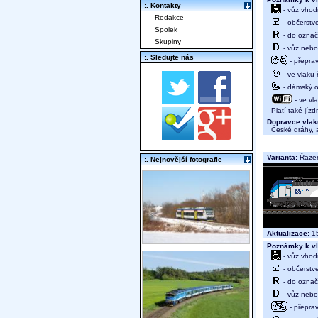
:. Kontakty
- vůz vhod
Redakce
- občerstv
Spolek
- do označ
Skupiny
- vůz nebo 
:. Sledujte nás
- přeprav
- ve vlaku
- dámský od
- ve vl
Platí také jízd
Dopravce vlak
České dráhy, a
Varianta:
Řazen
:. Nejnovější fotografie
Aktualizace:
15
Poznámky k vl
- vůz vhod
- občerstv
- do označ
- vůz nebo 
- přeprav