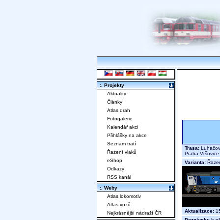
:. Projekty
Aktuality
Články
Atlas drah
Fotogalerie
Kalendář akcí
Přihlášky na akce
Seznam tratí
Trasa:
Luhačovi
Řazení vlaků
Praha-Vršovic
eShop
Varianta:
Řazen
Odkazy
RSS kanál
:. Weby
Atlas lokomotiv
Atlas vozů
Aktualizace:
15
Nejkrásnější nádraží ČR
Poznámky k vl