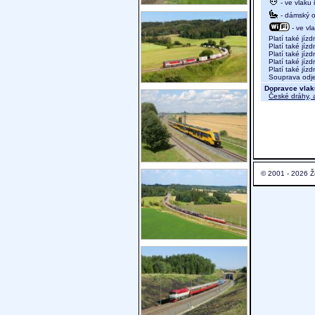
- ve vlaku
- dámský od
- ve vl
Platí také jízd
Platí také jízd
Platí také jíz
Platí také jízd
Platí také jízd
Souprava odjed
Dopravce vlak
České dráhy, a
© 2001 - 2026 Ž