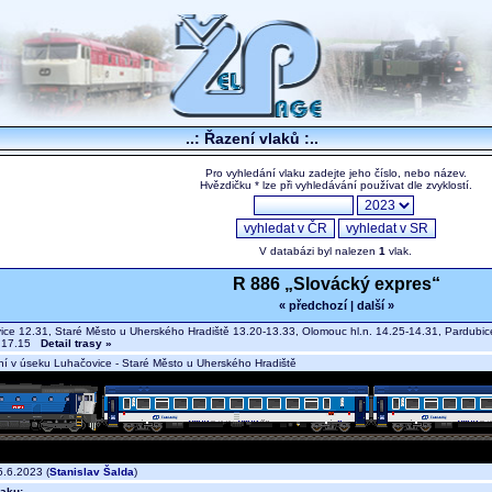
..: Řazení vlaků :..
Pro vyhledání vlaku zadejte jeho číslo, nebo název.
Hvězdičku * lze při vyhledávání používat dle zvyklostí.
V databázi byl nalezen
1
vlak.
R 886 „Slovácký expres“
« předchozí
|
další »
ce 12.31, Staré Město u Uherského Hradiště 13.20-13.33, Olomouc hl.n. 14.25-14.31, Pardubice 
e 17.15
Detail trasy »
í v úseku Luhačovice - Staré Město u Uherského Hradiště
.6.2023 (
Stanislav Šalda
)
aku: