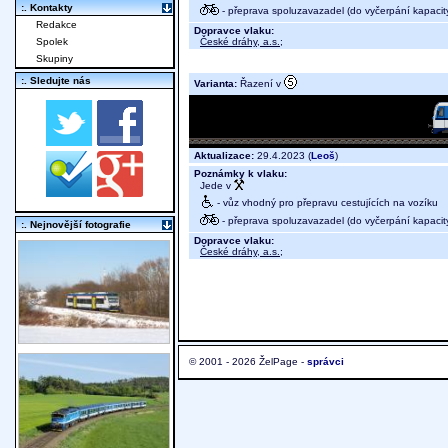
:. Kontakty
- přeprava spoluzavazadel (do vyčerpání kapacit
Redakce
Dopravce vlaku:
České dráhy, a.s.
;
Spolek
Skupiny
:. Sledujte nás
Varianta:
Řazení v
Aktualizace:
29.4.2023 (
Leoš
)
Poznámky k vlaku:
Jede v
- vůz vhodný pro přepravu cestujících na vozíku
- přeprava spoluzavazadel (do vyčerpání kapacit
:. Nejnovější fotografie
Dopravce vlaku:
České dráhy, a.s.
;
© 2001 - 2026 ŽelPage -
správci