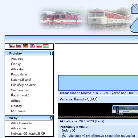
..
:. Projekty
Aktuality
Články
Atlas drah
Fotogalerie
Kalendář akcí
Přihlášky na akce
Seznam tratí
Trasa:
Hradec Králové hl.n. 22.35, Týniště nad Orlic
Řazení vlaků
Varianta:
Řazení v
–
eShop
Odkazy
RSS kanál
:. Weby
Aktualizace:
29.4.2023 (
Leoš
)
Atlas lokomotiv
Poznámky k vlaku:
Atlas vozů
Jede v
Nejkrásnější nádraží ČR
- vůz vhodný pro přepravu cestujících na vozíku