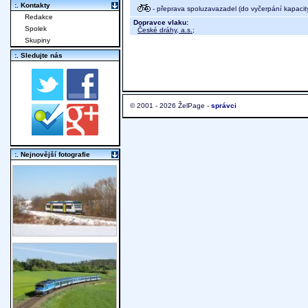
:. Kontakty
- přeprava spoluzavazadel (do vyčerpání kapacit
Redakce
Dopravce vlaku:
Spolek
České dráhy, a.s.
;
Skupiny
:. Sledujte nás
© 2001 - 2026 ŽelPage -
správci
:. Nejnovější fotografie