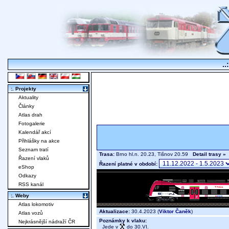
..
:. Projekty
Aktuality
Články
Atlas drah
Fotogalerie
Kalendář akcí
Přihlášky na akce
Seznam tratí
Trasa:
Brno hl.n. 20.23, Tišnov 20.59
Detail trasy »
Řazení vlaků
Řazení platné v období:
eShop
Odkazy
RSS kanál
:. Weby
Atlas lokomotiv
Aktualizace:
30.4.2023 (
Viktor Čaněk
)
Atlas vozů
Poznámky k vlaku:
Nejkrásnější nádraží ČR
Jede v
do 30.VI.