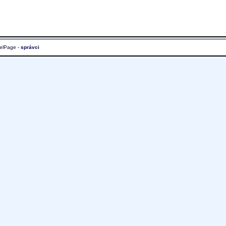
elPage -
správci