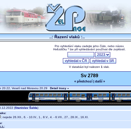
..: Řazení vlaků :..
Pro vyhledání vlaku zadejte jeho číslo, nebo název.
Hvězdičku * lze při vyhledávání používat dle zvyklostí.
V databázi byl nalezen
1
vlak.
Sv 2789
« předchozí
|
další »
e 20.22, Veselí nad Moravou 20.29
Detail trasy »
.12.2022 (
Stanislav Šalda
)
aku:
, nejede 26.XII., 6. - 10.IV., 1., 8.V., 4. - 6.VII., 27., 28.IX., 16.XI.
u:
.s.
;