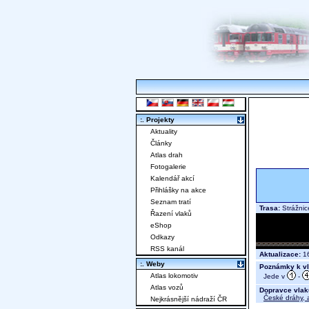
:. Projekty
Aktuality
Články
Atlas drah
Fotogalerie
Kalendář akcí
Přihlášky na akce
Seznam tratí
Trasa:
Strážnic
Řazení vlaků
eShop
Odkazy
RSS kanál
Aktualizace:
16
:. Weby
Poznámky k vl
Atlas lokomotiv
Jede v
-
Atlas vozů
Dopravce vlak
České dráhy, a
Nejkrásnější nádraží ČR