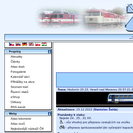
..
:. Projekty
Aktuality
Články
Atlas drah
Fotogalerie
Kalendář akcí
Přihlášky na akce
Seznam tratí
Trasa:
Hodonín 20.23, Veselí nad Moravou 20.57-21.0
Řazení vlaků
eShop
Odkazy
RSS kanál
Aktualizace:
15.12.2022 (
Stanislav Šalda
)
:. Weby
Poznámky k vlaku:
Nejede 24., 25., 31.XII.
Atlas lokomotiv
- vůz vhodný pro přepravu cestujících na vozíku
Atlas vozů
- přeprava spoluzavazadel (do vyčerpání kapacit
Nejkrásnější nádraží ČR