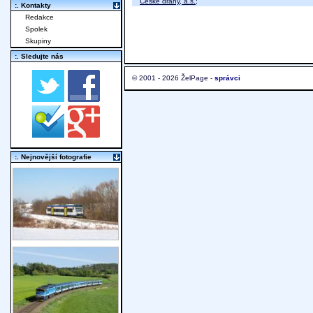
České dráhy, a.s.
;
:. Kontakty
Redakce
Spolek
Skupiny
:. Sledujte nás
© 2001 - 2026 ŽelPage -
správci
:. Nejnovější fotografie