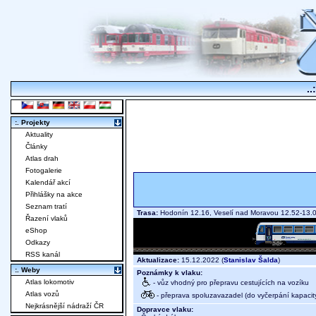
..
:. Projekty
Aktuality
Články
Atlas drah
Fotogalerie
Kalendář akcí
Přihlášky na akce
Seznam tratí
Trasa:
Hodonín 12.16, Veselí nad Moravou 12.52-13.0
Řazení vlaků
eShop
Odkazy
RSS kanál
Aktualizace:
15.12.2022 (
Stanislav Šalda
)
:. Weby
Poznámky k vlaku:
Atlas lokomotiv
- vůz vhodný pro přepravu cestujících na vozíku
Atlas vozů
- přeprava spoluzavazadel (do vyčerpání kapacit
Nejkrásnější nádraží ČR
Dopravce vlaku: