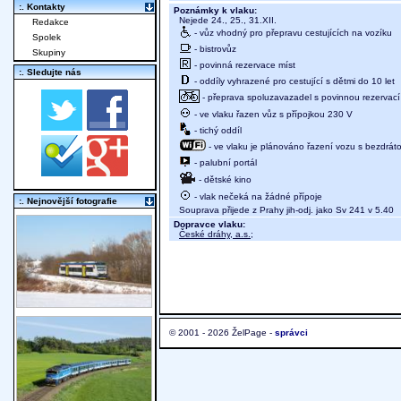
:. Kontakty
Poznámky k vlaku:
Nejede 24., 25., 31.XII.
Redakce
- vůz vhodný pro přepravu cestujících na vozíku
Spolek
- bistrovůz
Skupiny
- povinná rezervace míst
:. Sledujte nás
- oddíly vyhrazené pro cestující s dětmi do 10 let
- přeprava spoluzavazadel s povinnou rezervací 
- ve vlaku řazen vůz s přípojkou 230 V
- tichý oddíl
- ve vlaku je plánováno řazení vozu s bezdráto
- palubní portál
- dětské kino
- vlak nečeká na žádné přípoje
:. Nejnovější fotografie
Souprava přijede z Prahy jih-odj. jako Sv 241 v 5.40
Dopravce vlaku:
České dráhy, a.s.
;
© 2001 - 2026 ŽelPage -
správci