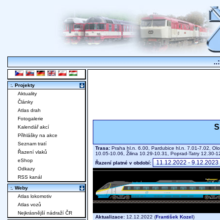
..
:. Projekty
Aktuality
Články
Atlas drah
Fotogalerie
S
Kalendář akcí
Přihlášky na akce
Seznam tratí
Trasa:
Praha hl.n. 6.00, Pardubice hl.n. 7.01-7.02, Ol
Řazení vlaků
10.05-10.06, Žilina 10.29-10.31, Poprad-Tatry 12.30
eShop
Řazení platné v období:
Odkazy
RSS kanál
:. Weby
Atlas lokomotiv
Atlas vozů
Nejkrásnější nádraží ČR
Aktualizace:
12.12.2022 (
František Kozel
)