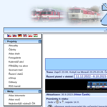
..
:. Projekty
Aktuality
Články
Atlas drah
Fotogalerie
Kalendář akcí
Přihlášky na akce
Seznam tratí
Trasa:
Zaječí 23.06, Kobylí na Moravě 23.25-23.26, 
Řazení vlaků
Řazení platné v období:
eShop
Odkazy
RSS kanál
:. Weby
Aktualizace:
30.9.2023 (
Viktor Čaněk
)
Atlas lokomotiv
Poznámky k vlaku:
Atlas vozů
Jede v
a
, nejede 14.X.
Nejkrásnější nádraží ČR
- přeprava spoluzavazadel (do vyčerpání kapacity