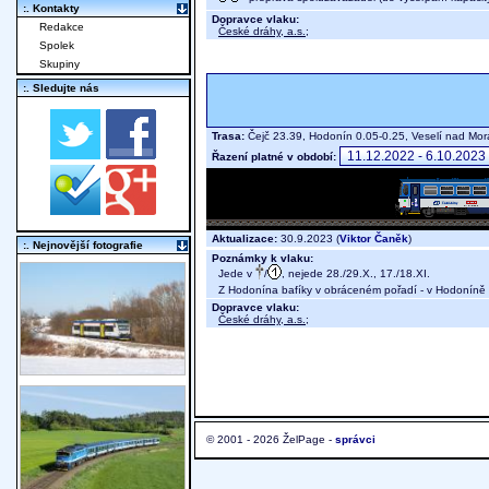
:. Kontakty
Dopravce vlaku:
Redakce
České dráhy, a.s.
;
Spolek
Skupiny
:. Sledujte nás
Trasa:
Čejč 23.39, Hodonín 0.05-0.25, Veselí nad M
Řazení platné v období:
Aktualizace:
30.9.2023 (
Viktor Čaněk
)
:. Nejnovější fotografie
Poznámky k vlaku:
Jede v
/
, nejede 28./29.X., 17./18.XI.
Z Hodonína bafíky v obráceném pořadí - v Hodoníně 
Dopravce vlaku:
České dráhy, a.s.
;
© 2001 - 2026 ŽelPage -
správci