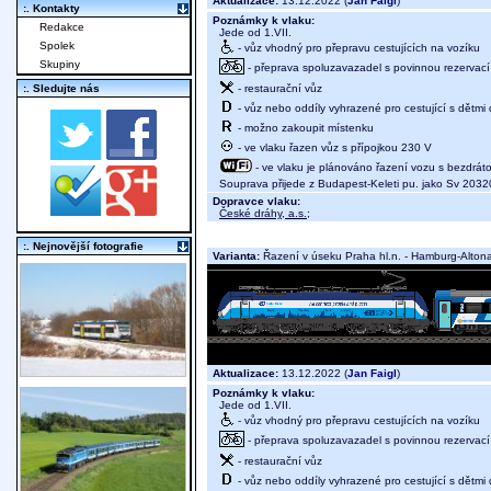
Aktualizace:
13.12.2022 (
Jan Faigl
)
:. Kontakty
Poznámky k vlaku:
Redakce
Jede od 1.VII.
Spolek
- vůz vhodný pro přepravu cestujících na vozíku
Skupiny
- přeprava spoluzavazadel s povinnou rezervací 
- restaurační vůz
:. Sledujte nás
- vůz nebo oddíly vyhrazené pro cestující s dětmi 
- možno zakoupit místenku
- ve vlaku řazen vůz s přípojkou 230 V
- ve vlaku je plánováno řazení vozu s bezdráto
Souprava přijede z Budapest-Keleti pu. jako Sv 2032
Dopravce vlaku:
České dráhy, a.s.
;
:. Nejnovější fotografie
Varianta:
Řazení v úseku Praha hl.n. - Hamburg-Alton
Aktualizace:
13.12.2022 (
Jan Faigl
)
Poznámky k vlaku:
Jede od 1.VII.
- vůz vhodný pro přepravu cestujících na vozíku
- přeprava spoluzavazadel s povinnou rezervací 
- restaurační vůz
- vůz nebo oddíly vyhrazené pro cestující s dětmi 