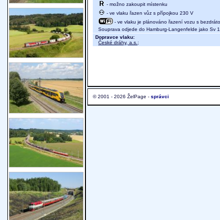
- možno zakoupit místenku
- ve vlaku řazen vůz s přípojkou 230 V
- ve vlaku je plánováno řazení vozu s bezdráto
Souprava odjede do Hamburg-Langenfelde jako Sv 1
Dopravce vlaku:
České dráhy, a.s.
;
© 2001 - 2026 ŽelPage -
správci