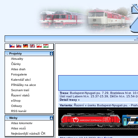
..
:. Projekty
Aktuality
Články
Atlas drah
Fotogalerie
Kalendář akcí
Přihlášky na akce
Seznam tratí
Trasa:
Budapest-Nyugati pu. 7.29, Bratislava hl.st. 10.
Řazení vlaků
Ústí nad Labem hl.n. 15.37-15.39, Děčín hl.n. 15.54
Detail trasy »
eShop
Varianta:
Řazení v úseku Budapest-Nyugati pu. - Praha
Odkazy
RSS kanál
:. Weby
Atlas lokomotiv
Atlas vozů
Nejkrásnější nádraží ČR