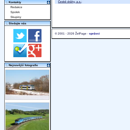
České dráhy, a.s.
;
:. Kontakty
Redakce
Spolek
Skupiny
:. Sledujte nás
© 2001 - 2026 ŽelPage -
správci
:. Nejnovější fotografie