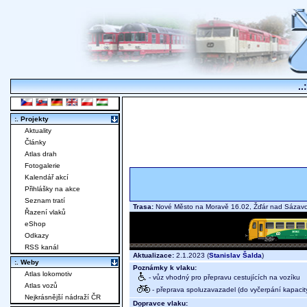
..
:. Projekty
Aktuality
Články
Atlas drah
Fotogalerie
Kalendář akcí
Přihlášky na akce
Seznam tratí
Trasa:
Nové Město na Moravě 16.02, Žďár nad Sáza
Řazení vlaků
eShop
Odkazy
RSS kanál
Aktualizace:
2.1.2023 (
Stanislav Šalda
)
:. Weby
Poznámky k vlaku:
Atlas lokomotiv
- vůz vhodný pro přepravu cestujících na vozíku
Atlas vozů
- přeprava spoluzavazadel (do vyčerpání kapacit
Nejkrásnější nádraží ČR
Dopravce vlaku: