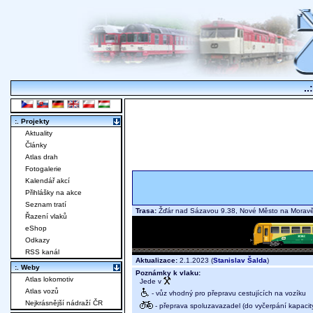
..
:. Projekty
Aktuality
Články
Atlas drah
Fotogalerie
Kalendář akcí
Přihlášky na akce
Seznam tratí
Trasa:
Žďár nad Sázavou 9.38, Nové Město na Mora
Řazení vlaků
eShop
Odkazy
RSS kanál
Aktualizace:
2.1.2023 (
Stanislav Šalda
)
:. Weby
Poznámky k vlaku:
Atlas lokomotiv
Jede v
Atlas vozů
- vůz vhodný pro přepravu cestujících na vozíku
Nejkrásnější nádraží ČR
- přeprava spoluzavazadel (do vyčerpání kapacit