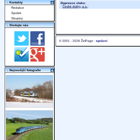
:. Kontakty
Dopravce vlaku:
České dráhy, a.s.
;
Redakce
Spolek
Skupiny
:. Sledujte nás
© 2001 - 2026 ŽelPage -
správci
:. Nejnovější fotografie