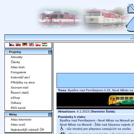
..
:. Projekty
Aktuality
Články
Atlas drah
Fotogalerie
Kalendář akcí
Přihlášky na akce
Seznam tratí
Trasa:
Bystřice nad Pernštejnem 4.32, Nové Město n
Řazení vlaků
eShop
Odkazy
RSS kanál
Aktualizace:
4.1.2023 (
Stanislav Šalda
)
:. Weby
Poznámky k vlaku:
Atlas lokomotiv
Bystřice nad Pernštejnem - Nové Město na Moravě je
Nové Město na Moravě - Žďár nad Sázavou nejede 25.,
Atlas vozů
- vůz vhodný pro přepravu cestujících na vozíku
Nejkrásnější nádraží ČR