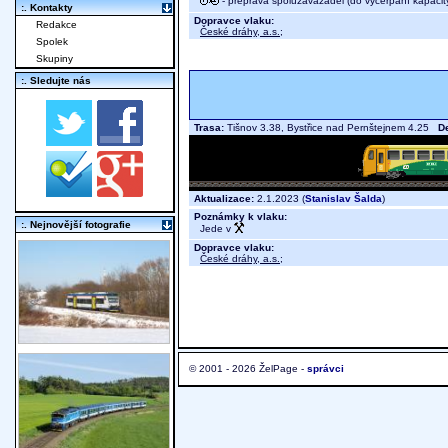
- přeprava spoluzavazadel (do vyčerpání kapacit
:. Kontakty
Dopravce vlaku:
Redakce
České dráhy, a.s.
;
Spolek
Skupiny
:. Sledujte nás
Trasa:
Tišnov 3.38, Bystřice nad Pernštejnem 4.25
De
Aktualizace:
2.1.2023 (
Stanislav Šalda
)
Poznámky k vlaku:
:. Nejnovější fotografie
Jede v
Dopravce vlaku:
České dráhy, a.s.
;
© 2001 - 2026 ŽelPage -
správci