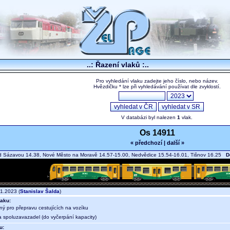
..: Řazení vlaků :..
Pro vyhledání vlaku zadejte jeho číslo, nebo název.
Hvězdičku * lze při vyhledávání používat dle zvyklostí.
V databázi byl nalezen
1
vlak.
Os 14911
« předchozí
|
další »
 Sázavou 14.38, Nové Město na Moravě 14.57-15.00, Nedvědice 15.54-16.01, Tišnov 16.25
D
1.2023 (
Stanislav Šalda
)
aku:
ný pro přepravu cestujících na vozíku
a spoluzavazadel (do vyčerpání kapacity)
u: