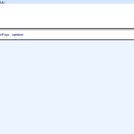
.s.
;
elPage -
správci