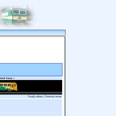
etail trasy »
Trvalý odkaz
|
Textová verze