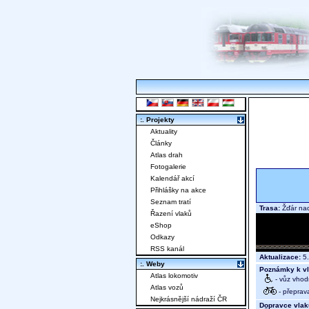
:. Projekty
Aktuality
Články
Atlas drah
Fotogalerie
Kalendář akcí
Přihlášky na akce
Seznam tratí
Trasa:
Žďár nad
Řazení vlaků
eShop
Odkazy
RSS kanál
Aktualizace:
5.
:. Weby
Poznámky k vl
Atlas lokomotiv
- vůz vhod
Atlas vozů
- přeprav
Nejkrásnější nádraží ČR
Dopravce vlak