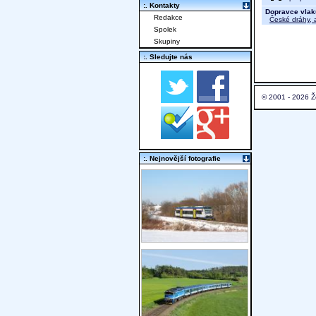
:. Kontakty
Dopravce vlak
Redakce
České dráhy, a
Spolek
Skupiny
:. Sledujte nás
© 2001 - 2026 Ž
:. Nejnovější fotografie