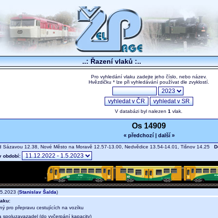
..: Řazení vlaků :..
Pro vyhledání vlaku zadejte jeho číslo, nebo název.
Hvězdičku * lze při vyhledávání používat dle zvyklostí.
V databázi byl nalezen
1
vlak.
Os 14909
« předchozí
|
další »
 Sázavou 12.38, Nové Město na Moravě 12.57-13.00, Nedvědice 13.54-14.01, Tišnov 14.25
D
v období:
5.2023 (
Stanislav Šalda
)
aku:
ný pro přepravu cestujících na vozíku
a spoluzavazadel (do vyčerpání kapacity)