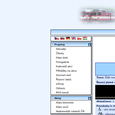
:. Projekty
Aktuality
Články
Atlas drah
Fotogalerie
Kalendář akcí
Přihlášky na akce
Seznam tratí
Trasa:
Žďár nad
Řazení vlaků
Řazení platné 
eShop
Odkazy
RSS kanál
:. Weby
Aktualizace:
1.
Atlas lokomotiv
Poznámky k vl
Atlas vozů
- vůz vhod
Nejkrásnější nádraží ČR
- přeprav