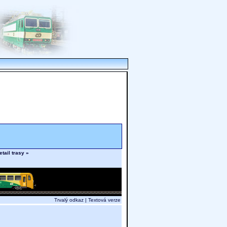
etail trasy »
Trvalý odkaz
|
Textová verze