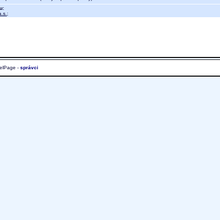
u:
.s.
;
elPage -
správci