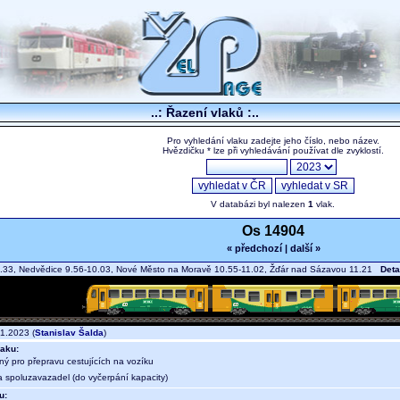
..: Řazení vlaků :..
Pro vyhledání vlaku zadejte jeho číslo, nebo název.
Hvězdičku * lze při vyhledávání používat dle zvyklostí.
V databázi byl nalezen
1
vlak.
Os 14904
« předchozí
|
další »
.33, Nedvědice 9.56-10.03, Nové Město na Moravě 10.55-11.02, Žďár nad Sázavou 11.21
Deta
1.2023 (
Stanislav Šalda
)
aku:
ný pro přepravu cestujících na vozíku
a spoluzavazadel (do vyčerpání kapacity)
u: