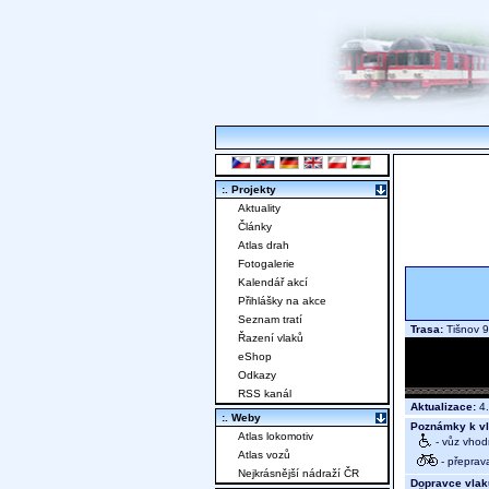
:. Projekty
Aktuality
Články
Atlas drah
Fotogalerie
Kalendář akcí
Přihlášky na akce
Seznam tratí
Trasa:
Tišnov 9
Řazení vlaků
eShop
Odkazy
RSS kanál
Aktualizace:
4.
:. Weby
Poznámky k vl
Atlas lokomotiv
- vůz vhod
Atlas vozů
- přeprav
Nejkrásnější nádraží ČR
Dopravce vlak