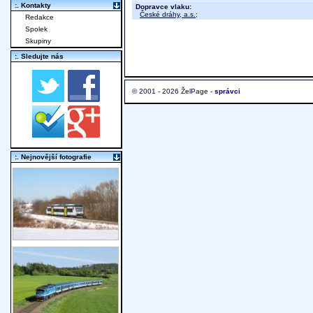
:. Kontakty
Dopravce vlaku:
České dráhy, a.s.
;
Redakce
Spolek
Skupiny
:. Sledujte nás
© 2001 - 2026 ŽelPage -
správci
:. Nejnovější fotografie