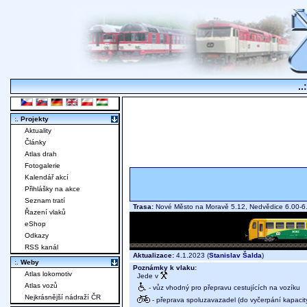
..
:. Projekty
Aktuality
Články
Atlas drah
Fotogalerie
Kalendář akcí
Přihlášky na akce
Seznam tratí
Trasa:
Nové Město na Moravě 5.12, Nedvědice 6.00-6
Řazení vlaků
eShop
Odkazy
RSS kanál
Aktualizace:
4.1.2023 (
Stanislav Šalda
)
:. Weby
Poznámky k vlaku:
Atlas lokomotiv
Jede v
Atlas vozů
- vůz vhodný pro přepravu cestujících na vozíku
Nejkrásnější nádraží ČR
- přeprava spoluzavazadel (do vyčerpání kapacit