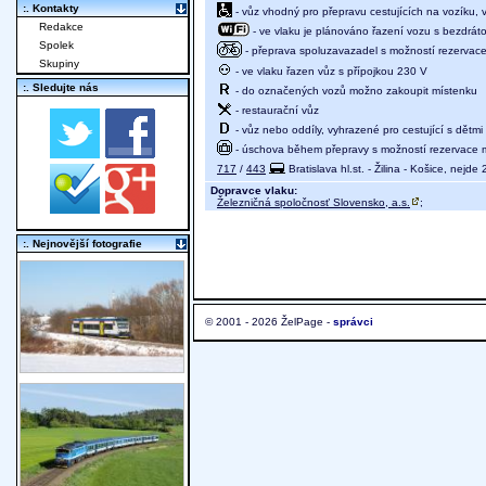
:. Kontakty
- vůz vhodný pro přepravu cestujících na vozíku,
Redakce
- ve vlaku je plánováno řazení vozu s bezdráto
Spolek
- přeprava spoluzavazadel s možností rezervace 
Skupiny
- ve vlaku řazen vůz s přípojkou 230 V
:. Sledujte nás
- do označených vozů možno zakoupit místenku
- restaurační vůz
- vůz nebo oddíly, vyhrazené pro cestující s dětmi 
- úschova během přepravy s možností rezervace mí
717
/
443
Bratislava hl.st. - Žilina - Košice, nejde 
Dopravce vlaku:
Železničná spoločnosť Slovensko, a.s.
;
:. Nejnovější fotografie
© 2001 - 2026 ŽelPage -
správci