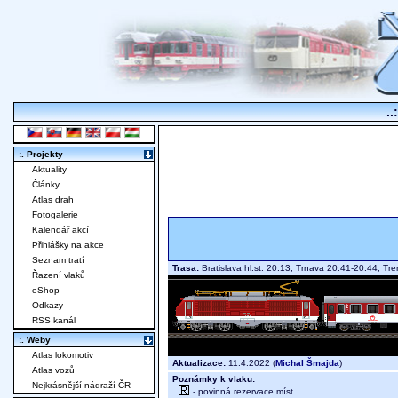
..
:. Projekty
Aktuality
Články
Atlas drah
Fotogalerie
Kalendář akcí
Přihlášky na akce
Seznam tratí
Trasa:
Bratislava hl.st. 20.13, Trnava 20.41-20.44, Tr
Řazení vlaků
eShop
Odkazy
RSS kanál
:. Weby
Atlas lokomotiv
Aktualizace:
11.4.2022 (
Michal Šmajda
)
Atlas vozů
Poznámky k vlaku:
Nejkrásnější nádraží ČR
- povinná rezervace míst