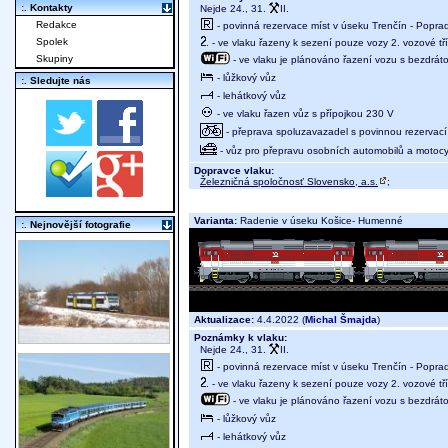
:. Kontakty
Nejde 24., 31.
II.
Redakce
- povinná rezervace míst v úseku Trenčín - Poprad
Spolek
- ve vlaku řazeny k sezení pouze vozy 2. vozové tř
Skupiny
- ve vlaku je plánováno řazení vozu s bezdráto
- lůžkový vůz
:. Sledujte nás
- lehátkový vůz
- ve vlaku řazen vůz s přípojkou 230 V
- přeprava spoluzavazadel s povinnou rezervací 
- vůz pro přepravu osobních automobilů a motocy
Dopravce vlaku:
Železničná spoločnosť Slovensko, a.s.
;
Varianta:
Radenie v úseku Košice- Humenné
:. Nejnovější fotografie
Aktualizace:
4.4.2022 (
Michal Šmajda
)
Poznámky k vlaku:
Nejde 24., 31.
II.
- povinná rezervace míst v úseku Trenčín - Poprad
- ve vlaku řazeny k sezení pouze vozy 2. vozové tř
- ve vlaku je plánováno řazení vozu s bezdráto
- lůžkový vůz
- lehátkový vůz