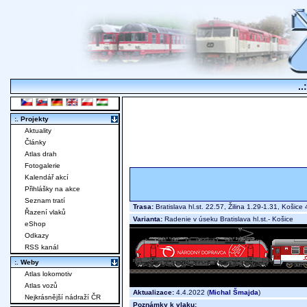
..
:. Projekty
Aktuality
Články
Atlas drah
Fotogalerie
Kalendář akcí
Přihlášky na akce
Seznam tratí
Trasa:
Bratislava hl.st. 22.57, Žilina 1.29-1.31, Koš
Řazení vlaků
Varianta:
Radenie v úseku Bratislava hl.st.- Košice
eShop
Odkazy
RSS kanál
:. Weby
Atlas lokomotiv
Atlas vozů
Aktualizace:
4.4.2022 (
Michal Šmajda
)
Nejkrásnější nádraží ČR
Poznámky k vlaku: