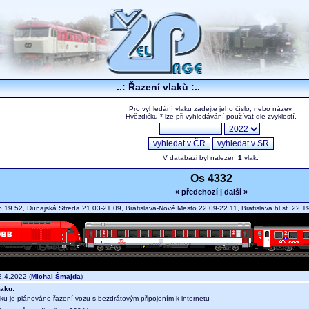
..: Řazení vlaků :..
Pro vyhledání vlaku zadejte jeho číslo, nebo název.
Hvězdičku * lze při vyhledávání používat dle zvyklostí.
V databázi byl nalezen
1
vlak.
Os 4332
« předchozí
|
další »
19.52, Dunajská Streda 21.03-21.09, Bratislava-Nové Mesto 22.09-22.11, Bratislava hl.st. 22
.4.2022 (
Michal Šmajda
)
aku:
aku je plánováno řazení vozu s bezdrátovým připojením k internetu