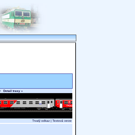
.19
Detail trasy »
Trvalý odkaz
|
Textová verze