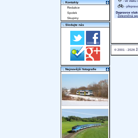
- ve vlaku
:. Kontakty
- přeprav
Redakce
Dopravce vlak
Spolek
Železničná sp
Skupiny
:. Sledujte nás
© 2001 - 2026 Ž
:. Nejnovější fotografie