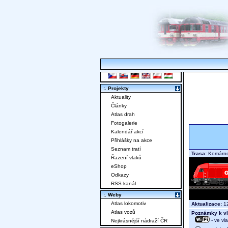
:. Projekty
Aktuality
Články
Atlas drah
Fotogalerie
Kalendář akcí
Přihlášky na akce
Seznam tratí
Trasa:
Komárno 
Řazení vlaků
eShop
Odkazy
RSS kanál
:. Weby
Atlas lokomotiv
Aktualizace:
12
Atlas vozů
Poznámky k vl
- ve vl
Nejkrásnější nádraží ČR