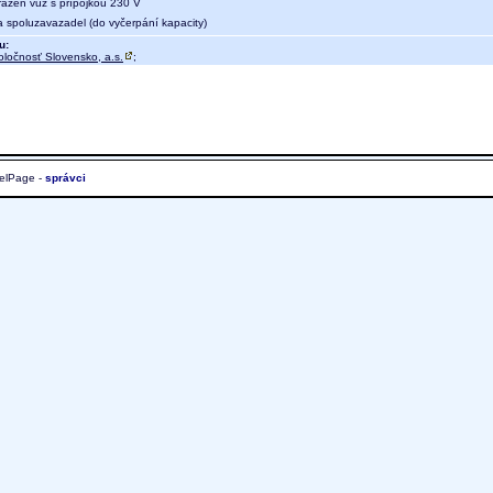
 řazen vůz s přípojkou 230 V
a spoluzavazadel (do vyčerpání kapacity)
u:
oločnosť Slovensko, a.s.
;
elPage -
správci