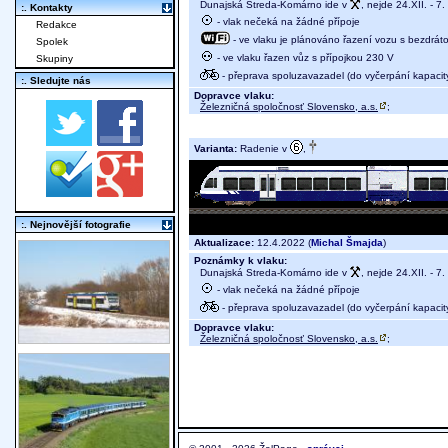
Dunajská Streda-Komárno ide v
, nejde 24.XII. - 7. 
:. Kontakty
- vlak nečeká na žádné přípoje
Redakce
- ve vlaku je plánováno řazení vozu s bezdráto
Spolek
- ve vlaku řazen vůz s přípojkou 230 V
Skupiny
- přeprava spoluzavazadel (do vyčerpání kapacit
:. Sledujte nás
Dopravce vlaku:
Železničná spoločnosť Slovensko, a.s.
;
Varianta:
Radenie v
,
:. Nejnovější fotografie
Aktualizace:
12.4.2022 (
Michal Šmajda
)
Poznámky k vlaku:
Dunajská Streda-Komárno ide v
, nejde 24.XII. - 7. 
- vlak nečeká na žádné přípoje
- přeprava spoluzavazadel (do vyčerpání kapacit
Dopravce vlaku:
Železničná spoločnosť Slovensko, a.s.
;