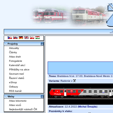
..
:. Projekty
Aktuality
Články
Atlas drah
Fotogalerie
Kalendář akcí
Přihlášky na akce
Seznam tratí
Trasa:
Bratislava hl.st. 17.03, Bratislava-Nové Mest
Řazení vlaků
Varianta:
Radenie v
eShop
Odkazy
RSS kanál
:. Weby
Atlas lokomotiv
Atlas vozů
Aktualizace:
12.4.2022 (
Michal Šmajda
)
Nejkrásnější nádraží ČR
Poznámky k vlaku: