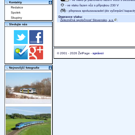
:. Kontakty
- ve vlaku řazen vůz s přípojkou 230 V
Redakce
- přeprava spoluzavazadel (do vyčerpání kapacit
Spolek
Dopravce vlaku:
Skupiny
Železničná spoločnosť Slovensko, a.s.
;
:. Sledujte nás
© 2001 - 2026 ŽelPage -
správci
:. Nejnovější fotografie