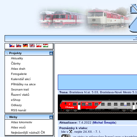
..
:. Projekty
Aktuality
Články
Atlas drah
Fotogalerie
Kalendář akcí
Přihlášky na akce
Seznam tratí
Trasa:
Bratislava hl.st. 5.03, Bratislava-Nové Mesto 
Řazení vlaků
eShop
Odkazy
RSS kanál
:. Weby
Atlas lokomotiv
Aktualizace:
7.4.2022 (
Michal Šmajda
)
Atlas vozů
Poznámky k vlaku:
Ide v
, nejde 24.XII. - 7. I.
Nejkrásnější nádraží ČR
- ve vlaku je plánováno řazení vozu s bezdráto